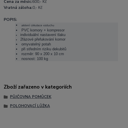
Cena za měsíc:
600,- Kč
Vratná záloha:
0,- Kč
POPIS:
aktivní cirkulace vzduchu
PVC komory + kompresor
individuální nastavení tlaku
2fázové přefukování komor
omyvatelný potah
při středním riziku dekubitů
rozměr: 90 x 200 x 10 cm
nosnost: 100 kg
Zboží zařazeno v kategoriích
PŮJČOVNA POMŮCEK
POLOHOVACÍ LŮŽKA