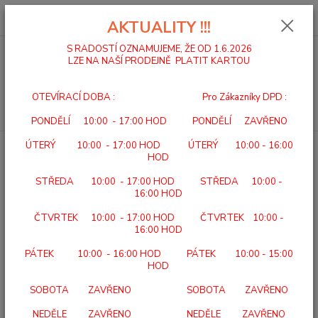
0
ks
za
0,00 Kč
AKTUALITY !!!
S RADOSTÍ OZNAMUJEME, ŽE OD 1.6.2026
LZE NA NAŠÍ PRODEJNĚ PLATIT KARTOU
Menu
OTEVÍRACÍ DOBA : Pro Zákazníky DPD :
Hledat
PONDĚLÍ 10:00 - 17:00 HOD PONDĚLÍ ZAVŘENO
ÚTERÝ 10:00 - 17:00 HOD ÚTERÝ 10:00 - 16:00
Úvod
PŮJČOVNA POMŮCEK
ANTIDEKUBITNÍ MATRACE VZDUCHOVÁ
HOD
ANTIDEKUBITNÍ MATRACE
STŘEDA 10:00 - 17:00 HOD STŘEDA 10:00 -
VZDUCHOVÁ
16:00 HOD
ČTVRTEK 10:00 - 17:00 HOD ČTVRTEK 10:00 -
16:00 HOD
PÁTEK 10:00 - 16:00 HOD PÁTEK 10:00 - 15:00
HOD
SOBOTA ZAVŘENO SOBOTA ZAVŘENO
NEDĚLE ZAVŘENO NEDĚLE ZAVŘENO