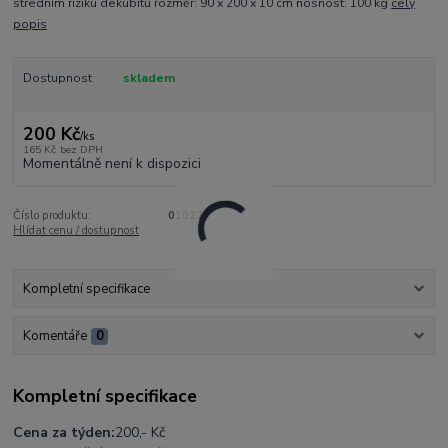
středním riziku dekubitů rozměr: 90 x 200 x 10 cm nosnost: 100 kg
celý
popis
Dostupnost
skladem
200 Kč
/
ks
165 Kč
bez DPH
Momentálně není k dispozici
Číslo produktu:
01022
Hlídat cenu / dostupnost
Kompletní specifikace
Komentáře
0
Kompletní specifikace
Cena za týden:
200,- Kč