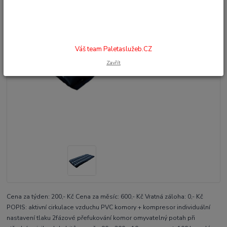
Váš team Paletaslužeb.CZ
Zavřít
Cena za týden: 200,- Kč Cena za měsíc: 600,- Kč Vratná záloha: 0,- Kč
POPIS: aktivní cirkulace vzduchu PVC komory + kompresor individuální
nastavení tlaku 2fázové přefukování komor omyvatelný potah při