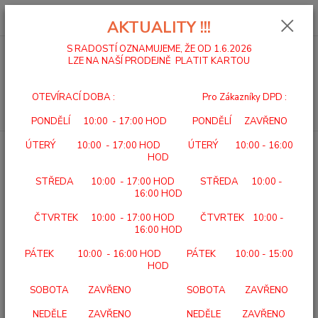
0
ks
za
0,00 Kč
AKTUALITY !!!
S RADOSTÍ OZNAMUJEME, ŽE OD 1.6.2026
LZE NA NAŠÍ PRODEJNĚ PLATIT KARTOU
Menu
OTEVÍRACÍ DOBA : Pro Zákazníky DPD :
Hledat
PONDĚLÍ 10:00 - 17:00 HOD PONDĚLÍ ZAVŘENO
ÚTERÝ 10:00 - 17:00 HOD ÚTERÝ 10:00 - 16:00
Úvod
VÝPRODEJ / BAZAR
HOD
VÝPRODEJ / BAZAR
STŘEDA 10:00 - 17:00 HOD STŘEDA 10:00 -
16:00 HOD
Upřesnit parametry
ČTVRTEK 10:00 - 17:00 HOD ČTVRTEK 10:00 -
16:00 HOD
PÁTEK 10:00 - 16:00 HOD PÁTEK 10:00 - 15:00
Nejnovější
Nejlevnější
Nejdražší
HOD
Zobrazuji 1-2 z 2
SOBOTA ZAVŘENO SOBOTA ZAVŘENO
NEDĚLE ZAVŘENO NEDĚLE ZAVŘENO
strana
z 1