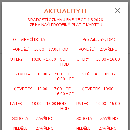
0
ks
za
0,00 Kč
AKTUALITY !!!
S RADOSTÍ OZNAMUJEME, ŽE OD 1.6.2026
LZE NA NAŠÍ PRODEJNĚ PLATIT KARTOU
Menu
OTEVÍRACÍ DOBA : Pro Zákazníky DPD :
Hledat
PONDĚLÍ 10:00 - 17:00 HOD PONDĚLÍ ZAVŘENO
ÚTERÝ 10:00 - 17:00 HOD ÚTERÝ 10:00 - 16:00
Zapomenuté heslo
HOD
STŘEDA 10:00 - 17:00 HOD STŘEDA 10:00 -
Pokud již máte vytvořený účet, ale zapomněli jste své heslo, zadejte
16:00 HOD
svou e-mailovou adresu, kterou jste uvedli při registraci. Zašleme Vám
na ni e-mail s odkazem pro nastavení nového hesla.
ČTVRTEK 10:00 - 17:00 HOD ČTVRTEK 10:00 -
Váš e-mail:
16:00 HOD
PÁTEK 10:00 - 16:00 HOD PÁTEK 10:00 - 15:00
HOD
Obnovit heslo
SOBOTA ZAVŘENO SOBOTA ZAVŘENO
NEDĚLE ZAVŘENO NEDĚLE ZAVŘENO