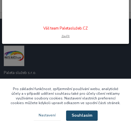
Váš team Paletaslužeb.CZ
Jsme tu pro Vás.
Zavřít
Paleta služeb s.r.o.
737 209 718
Pro základní funkčnost, zpříjemnění používání webu, analytické
účely a v případě udělení souhlasu také pro účely cílení reklamy
Po - Pá 10:00 - 16:00
využíváme soubory cookies. Nastavení vlastních preferencí
cookies můžete kdykoli upravit odkazem ve spodní části stránek.
ecek@paletasluzeb.cz
Souhlasím
Nastavení