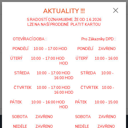
0
ks
za
0,00 Kč
AKTUALITY !!!
S RADOSTÍ OZNAMUJEME, ŽE OD 1.6.2026
LZE NA NAŠÍ PRODEJNĚ PLATIT KARTOU
Menu
OTEVÍRACÍ DOBA : Pro Zákazníky DPD :
Hledat
PONDĚLÍ 10:00 - 17:00 HOD PONDĚLÍ ZAVŘENO
ÚTERÝ 10:00 - 17:00 HOD ÚTERÝ 10:00 - 16:00
Úvod
SEBEOBSLUHA
HYGIENA
INKONTINENCE
KOSMETIKA
HOD
KOSMETIKA
STŘEDA 10:00 - 17:00 HOD STŘEDA 10:00 -
16:00 HOD
V této kategorii nebylo nalezeno žádné zboží.
ČTVRTEK 10:00 - 17:00 HOD ČTVRTEK 10:00 -
16:00 HOD
PÁTEK 10:00 - 16:00 HOD PÁTEK 10:00 - 15:00
HOD
SOBOTA ZAVŘENO SOBOTA ZAVŘENO
NEDĚLE ZAVŘENO NEDĚLE ZAVŘENO