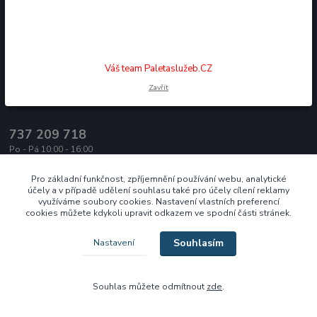
Jsme tu pro Vás.
Váš team Paletaslužeb.CZ
Zavřít
Paleta služeb s.r.o.
737 209 718
Po - Pá 10:00 - 16:00
ecek@paletasluzeb.cz
Pro základní funkčnost, zpříjemnění používání webu, analytické
účely a v případě udělení souhlasu také pro účely cílení reklamy
využíváme soubory cookies. Nastavení vlastních preferencí
cookies můžete kdykoli upravit odkazem ve spodní části stránek.
Souhlasím
Nastavení
Vytvořeno na
Eshop-rychle.cz
Souhlas můžete odmítnout
zde
.