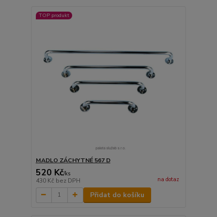
TOP produkt
MADLO ZÁCHYTNÉ 567 D
520 Kč
/
ks
na dotaz
430 Kč
bez DPH
Přidat do košíku