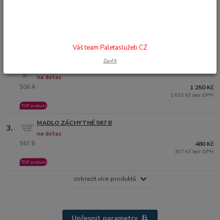
MADLO NA WC SKLOPNÉ 4231
1.
na dotaz
4231
2 350 Kč
1 942 Kč bez DPH
Váš team Paletaslužeb.CZ
TOP produkt
Zavřít
MADLO NA WC SKLOPNÉ 506 A
2.
na dotaz
506 A
1 250 Kč
1 033 Kč bez DPH
TOP produkt
MADLO ZÁCHYTNÉ 567 B
3.
na dotaz
567 B
480 Kč
397 Kč bez DPH
TOP produkt
zobrazit více produktů
Upřesnit parametry