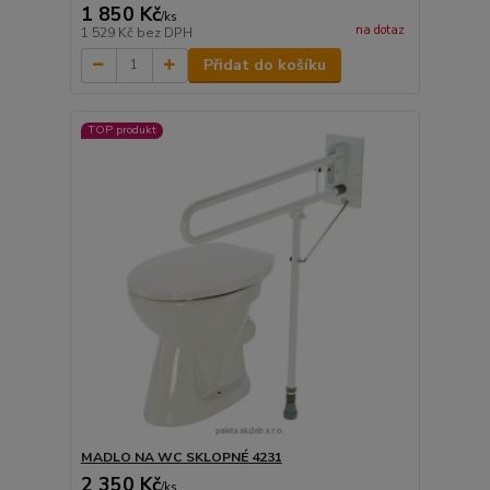
1 850 Kč
/
ks
na dotaz
1 529 Kč
bez DPH
Přidat do košíku
TOP produkt
MADLO NA WC SKLOPNÉ 4231
2 350 Kč
/
ks