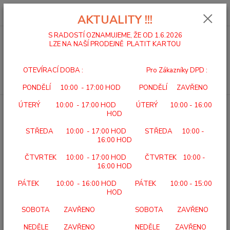
0
ks
za
0,00 Kč
AKTUALITY !!!
S RADOSTÍ OZNAMUJEME, ŽE OD 1.6.2026
LZE NA NAŠÍ PRODEJNĚ PLATIT KARTOU
Menu
OTEVÍRACÍ DOBA : Pro Zákazníky DPD :
Hledat
PONDĚLÍ 10:00 - 17:00 HOD PONDĚLÍ ZAVŘENO
ÚTERÝ 10:00 - 17:00 HOD ÚTERÝ 10:00 - 16:00
Úvod
MADLA
MADLA
HOD
MADLA
STŘEDA 10:00 - 17:00 HOD STŘEDA 10:00 -
16:00 HOD
STANDARDNÍ
ČTVRTEK 10:00 - 17:00 HOD ČTVRTEK 10:00 -
SKLOPNÁ K WC
16:00 HOD
ŠVÉDSKÁ MADLA NA VANU
PÁTEK 10:00 - 16:00 HOD PÁTEK 10:00 - 15:00
ŘADA EH
HOD
SOBOTA ZAVŘENO SOBOTA ZAVŘENO
Nejprodávanější
NEDĚLE ZAVŘENO NEDĚLE ZAVŘENO