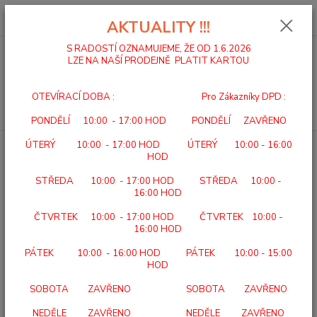
0
ks
za
0,00 Kč
AKTUALITY !!!
S RADOSTÍ OZNAMUJEME, ŽE OD 1.6.2026
LZE NA NAŠÍ PRODEJNĚ PLATIT KARTOU
Menu
OTEVÍRACÍ DOBA : Pro Zákazníky DPD :
Hledat
PONDĚLÍ 10:00 - 17:00 HOD PONDĚLÍ ZAVŘENO
ÚTERÝ 10:00 - 17:00 HOD ÚTERÝ 10:00 - 16:00
Úvod
CHODÍTKA
NEPOJÍZDNÁ
SKLÁDACÍ
HOD
STŘEDA 10:00 - 17:00 HOD STŘEDA 10:00 -
16:00 HOD
ČTVRTEK 10:00 - 17:00 HOD ČTVRTEK 10:00 -
SKLÁDACÍ
16:00 HOD
Nejprodávanější
PÁTEK 10:00 - 16:00 HOD PÁTEK 10:00 - 15:00
HOD
SOBOTA ZAVŘENO SOBOTA ZAVŘENO
CHODÍTKO DVOUKOLOVÉ SKLÁDACÍ 233 ELC
1.
do 2 dnů
NEDĚLE ZAVŘENO NEDĚLE ZAVŘENO