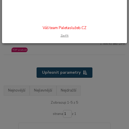
233 ELC
2 000 Kč
1 786 Kč bez DPH
TOP produkt
CHODÍTKO ČTYŘBODOVÉ SKLÁDACÍ 230 EL
2.
Váš team Paletaslužeb.CZ
do 2 dnů
Zavřít
230 EL
2 000 Kč
1 786 Kč bez DPH
TOP produkt
Upřesnit parametry
Nejnovější
Nejlevnější
Nejdražší
Zobrazuji 1-5 z 5
strana
z 1