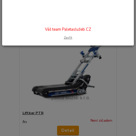
strana
z 1
Váš team Paletaslužeb.CZ
Zavřít
Liftkar PTR
Není skladem
/
ks
Detail