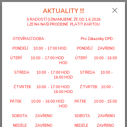
0
ks
za
0,00 Kč
AKTUALITY !!!
S RADOSTÍ OZNAMUJEME, ŽE OD 1.6.2026
LZE NA NAŠÍ PRODEJNĚ PLATIT KARTOU
Menu
OTEVÍRACÍ DOBA : Pro Zákazníky DPD :
Hledat
PONDĚLÍ 10:00 - 17:00 HOD PONDĚLÍ ZAVŘENO
ÚTERÝ 10:00 - 17:00 HOD ÚTERÝ 10:00 - 16:00
Úvod
SCHODOLEZY
Pásové schodolezy
HOD
Pásové schodolezy
STŘEDA 10:00 - 17:00 HOD STŘEDA 10:00 -
16:00 HOD
ČTVRTEK 10:00 - 17:00 HOD ČTVRTEK 10:00 -
16:00 HOD
Upřesnit parametry
PÁTEK 10:00 - 16:00 HOD PÁTEK 10:00 - 15:00
HOD
Nejnovější
Nejlevnější
Nejdražší
SOBOTA ZAVŘENO SOBOTA ZAVŘENO
Zobrazuji 1-1 z 1
NEDĚLE ZAVŘENO NEDĚLE ZAVŘENO