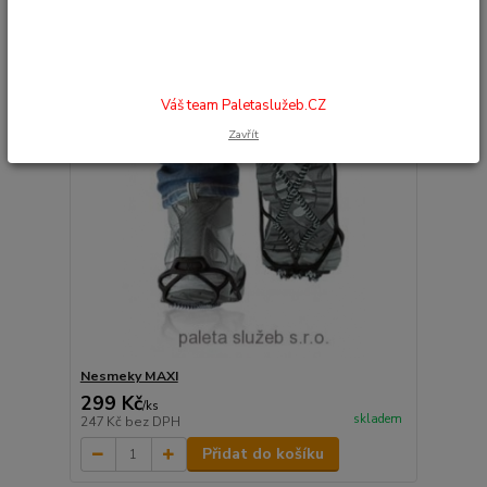
Váš team Paletaslužeb.CZ
Zavřít
Nesmeky MAXI
299 Kč
/
ks
skladem
247 Kč
bez DPH
Přidat do košíku