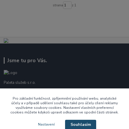
strana
z 1
Jsme tu pro Vás.
Paleta služeb s.r.o.
737 209 718
Pro základní funkčnost, zpříjemnění používání webu, analytické
účely a v případě udělení souhlasu také pro účely cílení reklamy
Po - Pá 10:00 - 16:00
využíváme soubory cookies. Nastavení vlastních preferencí
cookies můžete kdykoli upravit odkazem ve spodní části stránek.
ecek@paletasluzeb.cz
Souhlasím
Nastavení