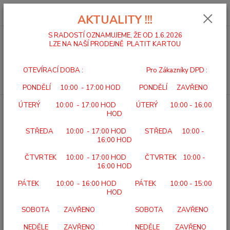
0
ks
za
0,00 Kč
AKTUALITY !!!
S RADOSTÍ OZNAMUJEME, ŽE OD 1.6.2026
LZE NA NAŠÍ PRODEJNĚ PLATIT KARTOU
Menu
OTEVÍRACÍ DOBA : Pro Zákazníky DPD :
Hledat
PONDĚLÍ 10:00 - 17:00 HOD PONDĚLÍ ZAVŘENO
ÚTERÝ 10:00 - 17:00 HOD ÚTERÝ 10:00 - 16:00
Úvod
SEBEOBSLUHA
HYGIENA
INKONTINENCE
OSTATNÍ
HOD
OSTATNÍ
STŘEDA 10:00 - 17:00 HOD STŘEDA 10:00 -
16:00 HOD
Upřesnit parametry
ČTVRTEK 10:00 - 17:00 HOD ČTVRTEK 10:00 -
16:00 HOD
PÁTEK 10:00 - 16:00 HOD PÁTEK 10:00 - 15:00
Nejnovější
Nejlevnější
Nejdražší
HOD
Zobrazuji 1-2 z 2
SOBOTA ZAVŘENO SOBOTA ZAVŘENO
NEDĚLE ZAVŘENO NEDĚLE ZAVŘENO
strana
z 1