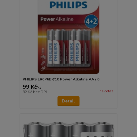
PHILIPS LR6P6BP/10 Power Alkaline AA / 6
99 Kč
/
ks
na dotaz
82 Kč
bez DPH
Detail