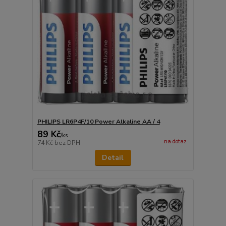
PHILIPS LR6P4F/10 Power Alkaline AA / 4
89 Kč
/
ks
na dotaz
74 Kč
bez DPH
Detail