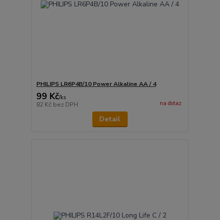
PHILIPS LR6P4B/10 Power Alkaline AA / 4
99 Kč
/
ks
na dotaz
82 Kč
bez DPH
Detail