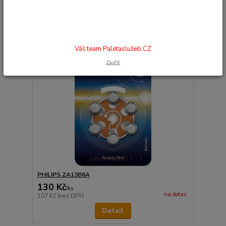
Váš team Paletaslužeb.CZ
Zavřít
PHILIPS ZA13B6A
130 Kč
/
ks
na dotaz
107 Kč
bez DPH
Detail