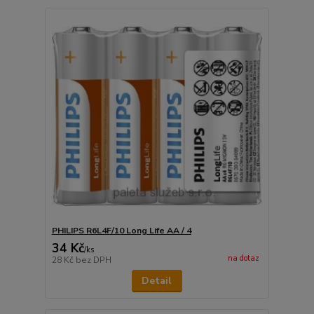
PHILIPS R6L4F/10 Long Life AA / 4
34 Kč
/
ks
na dotaz
28 Kč
bez DPH
Detail