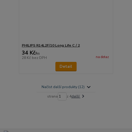
PHILIPS R14L2F/10 Long Life C / 2
34 Kč
/
ks
na dotaz
28 Kč
bez DPH
Detail
Načíst další produkty (12)
strana
z 4
další