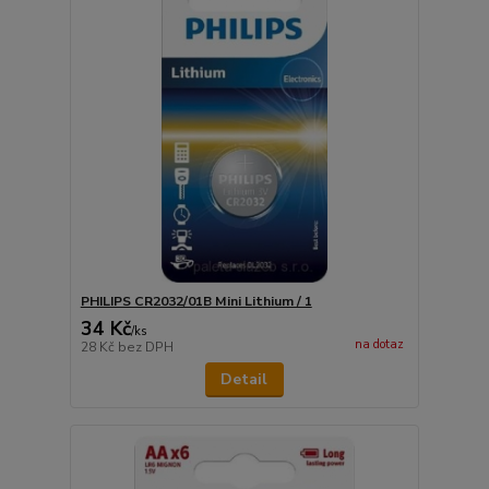
PHILIPS CR2032/01B Mini Lithium / 1
34 Kč
/
ks
na dotaz
28 Kč
bez DPH
Detail