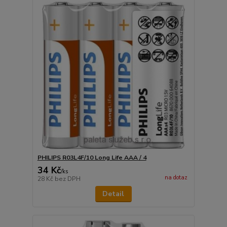
PHILIPS R03L4F/10 Long Life AAA / 4
34 Kč
/
ks
na dotaz
28 Kč
bez DPH
Detail