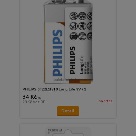
PHILIPS 6F22L1F/10 Long Life 9V / 1
34 Kč
/
ks
na dotaz
28 Kč
bez DPH
Detail