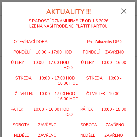
0
ks
za
0,00 Kč
AKTUALITY !!!
S RADOSTÍ OZNAMUJEME, ŽE OD 1.6.2026
LZE NA NAŠÍ PRODEJNĚ PLATIT KARTOU
Menu
OTEVÍRACÍ DOBA : Pro Zákazníky DPD :
Hledat
PONDĚLÍ 10:00 - 17:00 HOD PONDĚLÍ ZAVŘENO
ÚTERÝ 10:00 - 17:00 HOD ÚTERÝ 10:00 - 16:00
Úvod
BATERIE
HOD
BATERIE
STŘEDA 10:00 - 17:00 HOD STŘEDA 10:00 -
16:00 HOD
Upřesnit parametry
ČTVRTEK 10:00 - 17:00 HOD ČTVRTEK 10:00 -
16:00 HOD
PÁTEK 10:00 - 16:00 HOD PÁTEK 10:00 - 15:00
Nejnovější
Nejlevnější
Nejdražší
HOD
Zobrazuji 1-12 z 40
SOBOTA ZAVŘENO SOBOTA ZAVŘENO
NEDĚLE ZAVŘENO NEDĚLE ZAVŘENO
strana
z 4
další