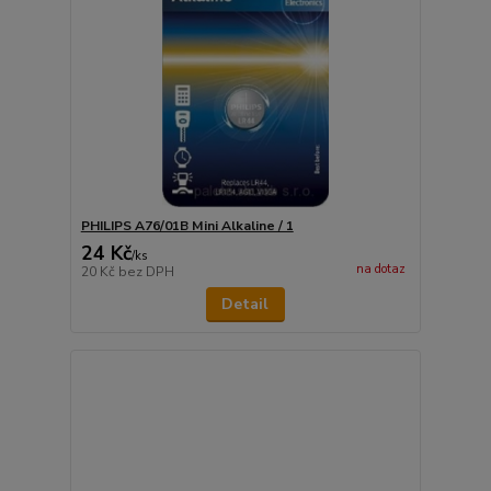
PHILIPS A76/01B Mini Alkaline / 1
24 Kč
/
ks
na dotaz
20 Kč
bez DPH
Detail