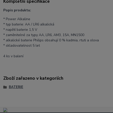
Kompletní specifikace
Popis produktu:
* Power Alkaline
* typ baterie: AA / LR6 alkalická
* napětí baterie 1,5 V
* zaměnitelné za typy AA, LR6, AM3, 15A, MN1500
* alkalické baterie Philips obsahují 0 % kadmia, rtuti a olova
* skladovatelnost 5 let
4 ks v balení
Zboží zařazeno v kategoriích
BATERIE