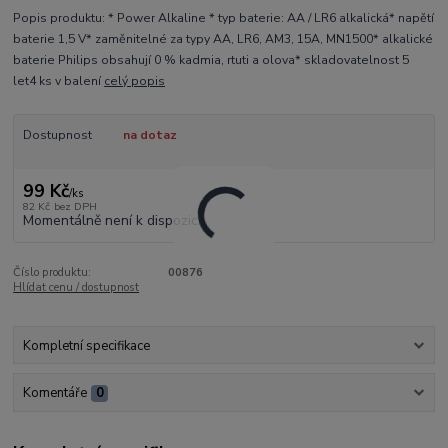
Popis produktu: * Power Alkaline * typ baterie: AA / LR6 alkalická* napětí
baterie 1,5 V* zaměnitelné za typy AA, LR6, AM3, 15A, MN1500* alkalické
baterie Philips obsahují 0 % kadmia, rtuti a olova* skladovatelnost 5
let4 ks v balení
celý popis
Dostupnost
na dotaz
99 Kč
/
ks
82 Kč
bez DPH
Momentálně není k dispozici
Číslo produktu:
00876
Hlídat cenu / dostupnost
Kompletní specifikace
Komentáře
0