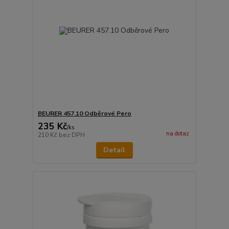
BEURER 457.10 Odběrové Pero
235 Kč
/
ks
na dotaz
210 Kč
bez DPH
Detail