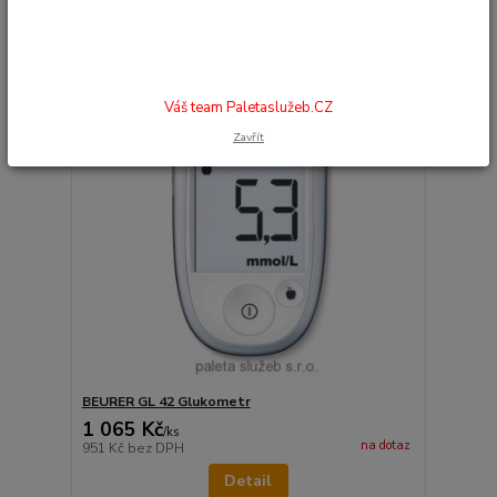
strana
z 2
další
Váš team Paletaslužeb.CZ
Zavřít
BEURER GL 42 Glukometr
1 065 Kč
/
ks
na dotaz
951 Kč
bez DPH
Detail