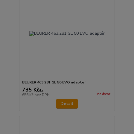
BEURER 463.281 GL 50 EVO adaptér
735 Kč
/
ks
na dotaz
656 Kč
bez DPH
Detail