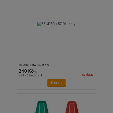
BEURER 457.01 Jehly
240 Kč
/
ks
na dotaz
214 Kč
bez DPH
Detail