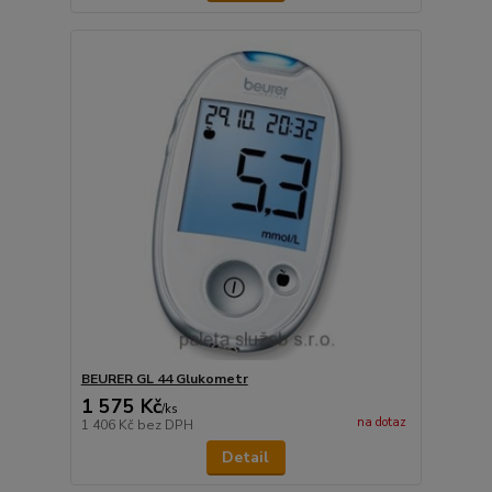
BEURER GL 44 Glukometr
1 575 Kč
/
ks
na dotaz
1 406 Kč
bez DPH
Detail