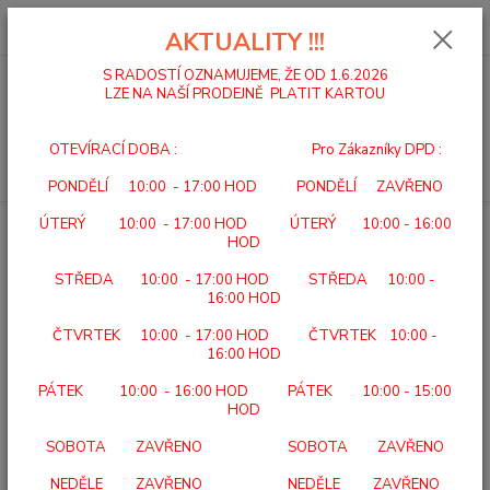
0
ks
za
0,00 Kč
AKTUALITY !!!
S RADOSTÍ OZNAMUJEME, ŽE OD 1.6.2026
LZE NA NAŠÍ PRODEJNĚ PLATIT KARTOU
Menu
OTEVÍRACÍ DOBA : Pro Zákazníky DPD :
Hledat
PONDĚLÍ 10:00 - 17:00 HOD PONDĚLÍ ZAVŘENO
ÚTERÝ 10:00 - 17:00 HOD ÚTERÝ 10:00 - 16:00
Úvod
DOMÁCÍ A ÚSTAVNÍ PÉČE
ZDRAVÍ A POHODA
HOD
GLUKOMETRY
STŘEDA 10:00 - 17:00 HOD STŘEDA 10:00 -
GLUKOMETRY
16:00 HOD
ČTVRTEK 10:00 - 17:00 HOD ČTVRTEK 10:00 -
Upřesnit parametry
16:00 HOD
PÁTEK 10:00 - 16:00 HOD PÁTEK 10:00 - 15:00
HOD
Nejnovější
Nejlevnější
Nejdražší
SOBOTA ZAVŘENO SOBOTA ZAVŘENO
Zobrazuji 1-12 z 17
NEDĚLE ZAVŘENO NEDĚLE ZAVŘENO