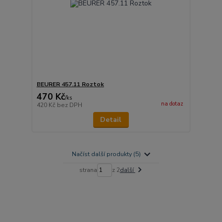
BEURER 457.11 Roztok
470 Kč
/
ks
na dotaz
420 Kč
bez DPH
Detail
Načíst další produkty (5)
strana
z 2
další