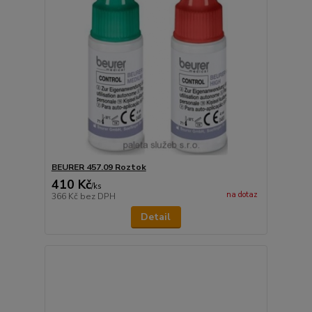
BEURER 457.09 Roztok
410 Kč
/
ks
na dotaz
366 Kč
bez DPH
Detail