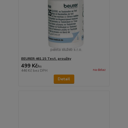
BEURER 461.15 Test. proužky
499 Kč
/
ks
na dotaz
446 Kč
bez DPH
Detail