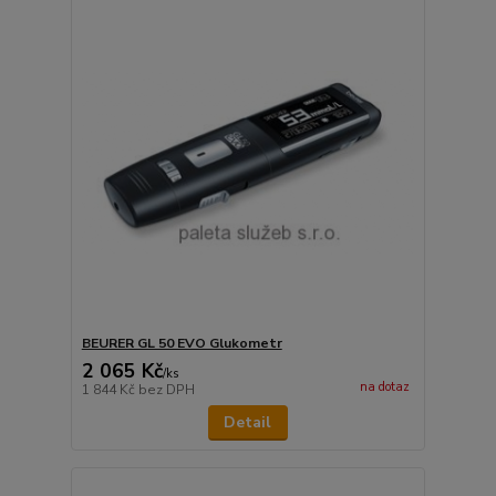
BEURER GL 50 EVO Glukometr
2 065 Kč
/
ks
na dotaz
1 844 Kč
bez DPH
Detail