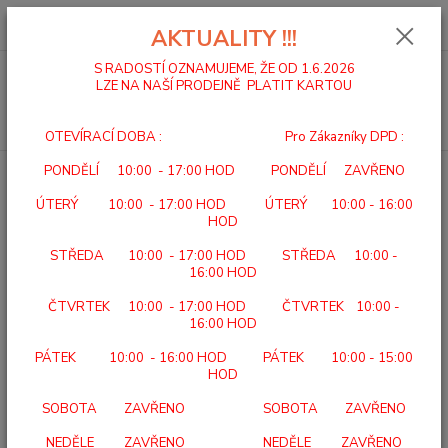
0
ks
za
0,00 Kč
AKTUALITY !!!
S RADOSTÍ OZNAMUJEME, ŽE OD 1.6.2026
Menu
LZE NA NAŠÍ PRODEJNĚ PLATIT KARTOU
Hledat
OTEVÍRACÍ DOBA : Pro Zákazníky DPD :
PONDĚLÍ 10:00 - 17:00 HOD PONDĚLÍ ZAVŘENO
Úvod
KOUPELNOVÝ PROGRAM
DOPLŇKY
STOLIČKY K VANĚ
ÚTERÝ 10:00 - 17:00 HOD ÚTERÝ 10:00 - 16:00
STOLIČKY K VANĚ
HOD
STŘEDA 10:00 - 17:00 HOD STŘEDA 10:00 -
Upřesnit parametry
16:00 HOD
ČTVRTEK 10:00 - 17:00 HOD ČTVRTEK 10:00 -
16:00 HOD
Nejnovější
Nejlevnější
Nejdražší
PÁTEK 10:00 - 16:00 HOD PÁTEK 10:00 - 15:00
Zobrazuji 1-5 z 5
HOD
SOBOTA ZAVŘENO SOBOTA ZAVŘENO
strana
z 1
NEDĚLE ZAVŘENO NEDĚLE ZAVŘENO