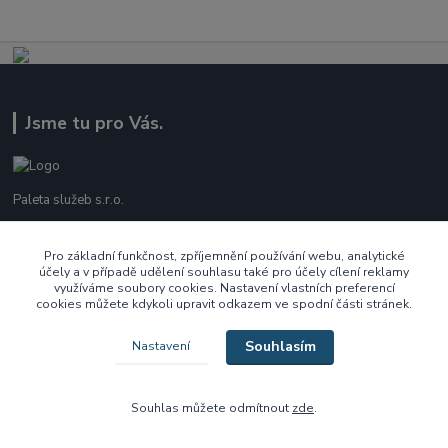
Jsme tu pro Vás.
Paleta služeb s.r.o.
737 209 718
Pro základní funkčnost, zpříjemnění používání webu, analytické
Po - Pá 10:00 - 16:00
účely a v případě udělení souhlasu také pro účely cílení reklamy
využíváme soubory cookies. Nastavení vlastních preferencí
cookies můžete kdykoli upravit odkazem ve spodní části stránek.
ecek@paletasluzeb.cz
Souhlasím
Nastavení
Souhlas můžete odmítnout
zde
.
Vytvořeno na
Eshop-rychle.cz