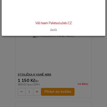
Váš team Paletaslužeb.CZ
Zavřít
STOLIČKA K VANĚ 4055
1 150 Kč
/
ks
na dotaz
950 Kč
bez DPH
Přidat do košíku