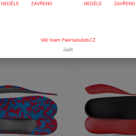
NEDĚLE ZAVŘENO NEDĚLE ZAVŘENO
jší
Nejlevnější
Nejdražší
Váš team Paletaslužeb.CZ
Zavřít
1-12 z 77