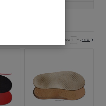
strana
z 7
další