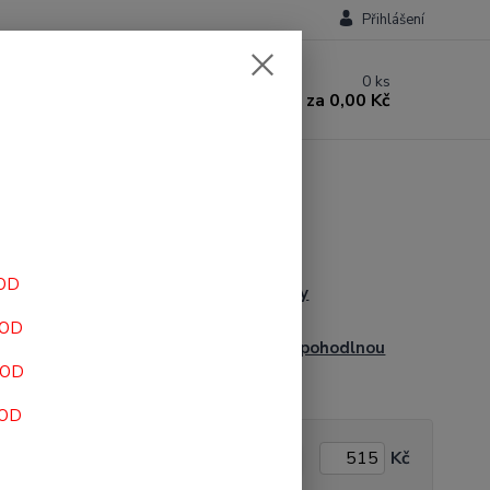
Přihlášení
0
ks
za
0,00 Kč
HOD
ké vložky
Podpatěnky
HOD
ůcky pro pohodlnou
Vložky pro pohodlnou
i
chůzi
HOD
HOD
Do
Kč