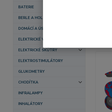
BATERIE
BERLE A HOLE
DOMÁCÍ A ÚSTAVNÍ PÉČE
Nejnově
ELEKTRICKÉ VOZÍKY
Zobrazuji 
ELEKTRICKÉ SKÚTRY
ELEKTROSTIMULÁTORY
GLUKOMETRY
CHODÍTKA
INFRALAMPY
INHALÁTORY