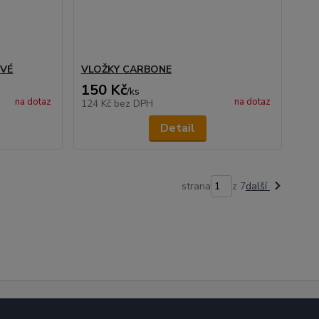
OVÉ
VLOŽKY CARBONE
150 Kč
/
ks
na dotaz
na dotaz
124 Kč
bez DPH
Detail
strana
z 7
další