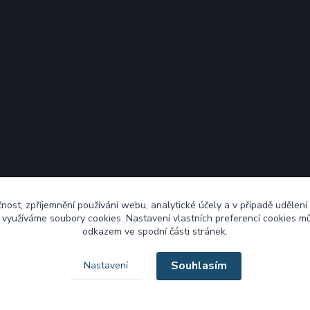
čnost, zpříjemnění používání webu, analytické účely a v případě udělení
y využíváme soubory cookies. Nastavení vlastních preferencí cookies mů
odkazem ve spodní části stránek.
Souhlasím
Nastavení