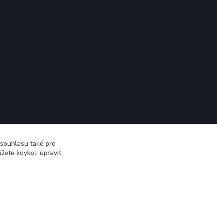
 souhlasu také pro
žete kdykoli upravit