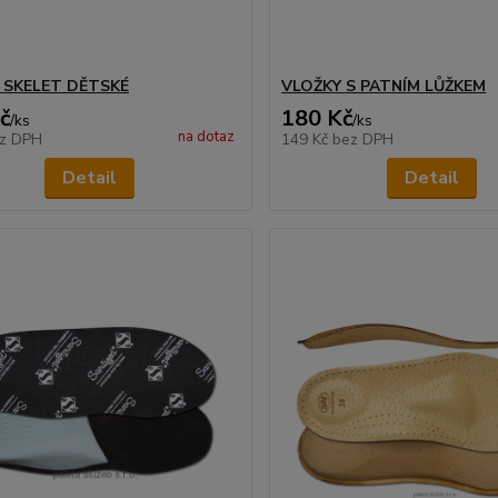
 SKELET DĚTSKÉ
VLOŽKY S PATNÍM LŮŽKEM
č
180 Kč
/
ks
/
ks
na dotaz
z DPH
149 Kč
bez DPH
Detail
Detail