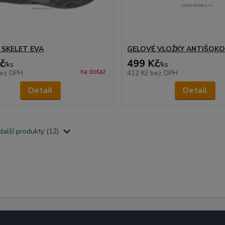
 SKELET EVA
GELOVÉ VLOŽKY ANTIŠOK
č
499 Kč
/
ks
/
ks
na dotaz
ez DPH
412 Kč
bez DPH
Detail
Detail
další produkty (12)