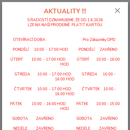
0
ks
za
0,00 Kč
AKTUALITY !!!
S RADOSTÍ OZNAMUJEME, ŽE OD 1.6.2026
LZE NA NAŠÍ PRODEJNĚ PLATIT KARTOU
Menu
OTEVÍRACÍ DOBA : Pro Zákazníky DPD :
Hledat
PONDĚLÍ 10:00 - 17:00 HOD PONDĚLÍ ZAVŘENO
ÚTERÝ 10:00 - 17:00 HOD ÚTERÝ 10:00 - 16:00
Úvod
VLOŽKY SVORTO
VLOŽKY SKELET 3/4 032 | VLOŽKY SKELET 3/4
HOD
VLOŽKY SKELET 3/4 032 |
STŘEDA 10:00 - 17:00 HOD STŘEDA 10:00 -
VLOŽKY SKELET 3/4
16:00 HOD
ČTVRTEK 10:00 - 17:00 HOD ČTVRTEK 10:00 -
16:00 HOD
PÁTEK 10:00 - 16:00 HOD PÁTEK 10:00 - 15:00
HOD
SOBOTA ZAVŘENO SOBOTA ZAVŘENO
NEDĚLE ZAVŘENO NEDĚLE ZAVŘENO