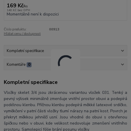
169 Kč
/
ks
140 Kč
bez DPH
Momentálně není k dispozici
Číslo produktu:
00913
Hlídat cenu / dostupnost
Kompletní specifikace
Komentáře
0
Kompletní specifikace
Vložky skelet 3/4 jsou zkrácenou variantou vložek 031. Tenký a
pevný výlisek minimálně zmenšuje vnitřní prostor obuvi a podepírá
podélnou klenbu. Příčnou klenbu podepírá měkké latexové srdíčko,
vyměkčení v patní části vložky tlumí nárazy na patní kost. Povrch je
překryt měkkou jehněčí usní. Jsou vhodné do obuvi s otevřenou
špičkou nebo v obuvi, kde velikost nedovoluje zmenšení vnitřního
prostoru. Samolepicí fólie brání posunu vložky.