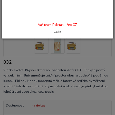
Váš team Paletaslužeb.CZ
Zavřít
032
Vložky skelet 3/4 jsou zkrácenou variantou vložek 031. Tenký a pevný
výlisek minimálně zmenšuje vnitřní prostor obuvi a podepírá podélnou
klenbu. Příčnou klenbu podepírá měkké latexové srdíčko, vyměkčení
v patní části vložky tlumí nárazy na patní kost. Povrch je překryt měkkou
jehněčí usní. Jsou vho...
celý popis
Dostupnost
na dotaz