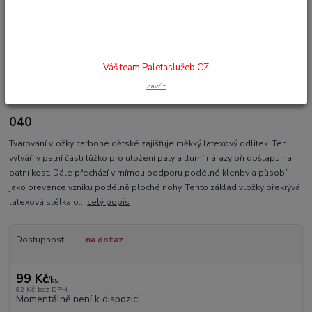
Váš team Paletaslužeb.CZ
Zavřít
040
Tvarování vložky carbone dětské zajišťuje měkký latexový odlitek. Ten
vytváří v patní části lůžko pro uložení paty a tlumí nárazy při došlapu na
patní kost. Dále přechází v mírnou podporu podélné klenby a působí
jako prevence vzniku podélně ploché nohy. Tento základ vložky překrývá
latexová stélka o...
celý popis
Dostupnost
na dotaz
99 Kč
/
ks
82 Kč
bez DPH
Momentálně není k dispozici