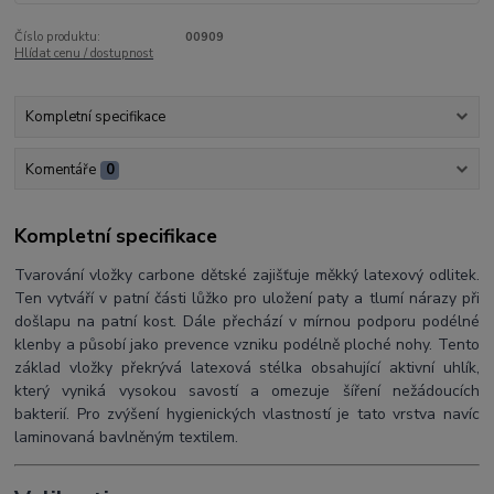
Číslo produktu:
00909
Hlídat cenu / dostupnost
Kompletní specifikace
Komentáře
0
Kompletní specifikace
Tvarování vložky carbone dětské zajišťuje měkký latexový odlitek.
Ten vytváří v patní části lůžko pro uložení paty a tlumí nárazy při
došlapu na patní kost. Dále přechází v mírnou podporu podélné
klenby a působí jako prevence vzniku podélně ploché nohy. Tento
základ vložky překrývá latexová stélka obsahující aktivní uhlík,
který vyniká vysokou savostí a omezuje šíření nežádoucích
bakterií. Pro zvýšení hygienických vlastností je tato vrstva navíc
laminovaná bavlněným textilem.