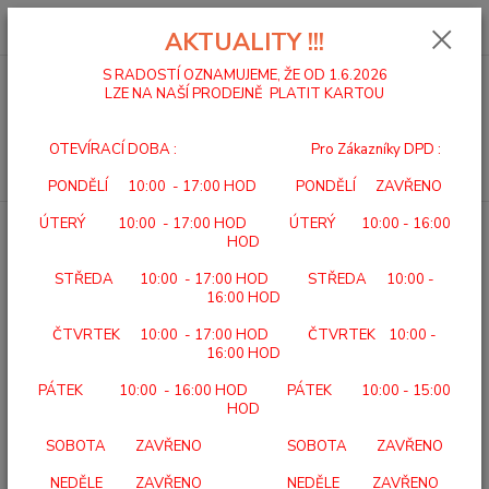
0
ks
za
0,00 Kč
AKTUALITY !!!
S RADOSTÍ OZNAMUJEME, ŽE OD 1.6.2026
LZE NA NAŠÍ PRODEJNĚ PLATIT KARTOU
Menu
OTEVÍRACÍ DOBA : Pro Zákazníky DPD :
Hledat
PONDĚLÍ 10:00 - 17:00 HOD PONDĚLÍ ZAVŘENO
ÚTERÝ 10:00 - 17:00 HOD ÚTERÝ 10:00 - 16:00
Úvod
VLOŽKY SVORTO
VLOŽKY CARBONE DĚTSKÉ
HOD
VLOŽKY CARBONE DĚTSKÉ
STŘEDA 10:00 - 17:00 HOD STŘEDA 10:00 -
16:00 HOD
ČTVRTEK 10:00 - 17:00 HOD ČTVRTEK 10:00 -
16:00 HOD
PÁTEK 10:00 - 16:00 HOD PÁTEK 10:00 - 15:00
HOD
SOBOTA ZAVŘENO SOBOTA ZAVŘENO
NEDĚLE ZAVŘENO NEDĚLE ZAVŘENO