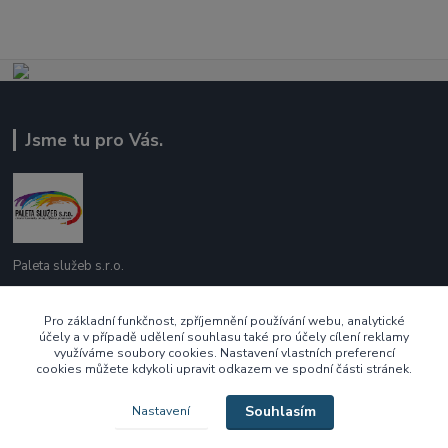
Jsme tu pro Vás.
Paleta služeb s.r.o.
737 209 718
Pro základní funkčnost, zpříjemnění používání webu, analytické
účely a v případě udělení souhlasu také pro účely cílení reklamy
Po - Pá 10:00 - 16:00
využíváme soubory cookies. Nastavení vlastních preferencí
cookies můžete kdykoli upravit odkazem ve spodní části stránek.
ecek@paletasluzeb.cz
Souhlasím
Nastavení