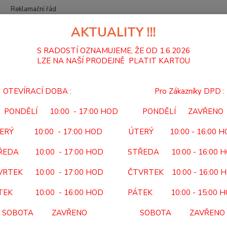
Reklamační řád
AKTUALITY !!!
Hledat
S RADOSTÍ OZNAMUJEME, ŽE OD 1.6.2026
LZE NA NAŠÍ PRODEJNĚ PLATIT KARTOU
BATERIE
PHILIPS R14L2F/10 Long Life C / 2
OTEVÍRACÍ DOBA : Pro Zákazníky DPD :
IPS R14L2F/10 Long Life C / 2
PONDĚLÍ 10:00 - 17:00 HOD PONDĚLÍ ZAVŘENO
Bate
ERÝ 10:00 - 17:00 HOD ÚTERÝ 10:00 - 16:00 
Popis 
ŘEDA 10:00 - 17:00 HOD STŘEDA 10:00 - 16:00 
napětí
VRTEK 10:00 - 17:00 HOD ČTVRTEK 10:00 - 16:00 
alkalic
3 let2 
TEK 10:00 - 16:00 HOD PÁTEK 10:00 - 15:00 
SOBOTA ZAVŘENO SOBOTA ZAVŘENO
Dos