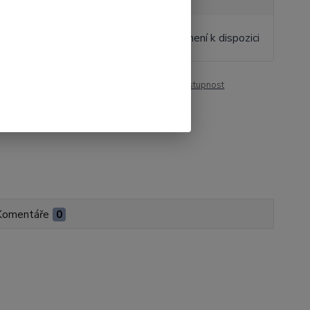
 Kč
/
ks
Momentálně není k dispozici
Kč
bez DPH
roduktu:
00877
Hlídat cenu / dostupnost
Komentáře
0