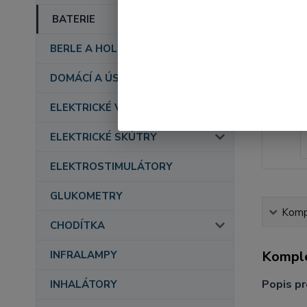
BATERIE
BERLE A HOLE
DOMÁCÍ A ÚSTAVNÍ PÉČE
ELEKTRICKÉ VOZÍKY
ELEKTRICKÉ SKÚTRY
ELEKTROSTIMULÁTORY
GLUKOMETRY
Kompl
CHODÍTKA
Komple
INFRALAMPY
Popis pr
INHALÁTORY