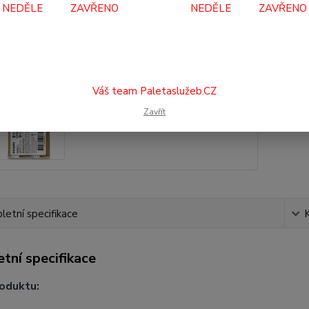
NEDĚLE ZAVŘENO NEDĚLE ZAVŘENO
34
28 
Číslo p
Váš team Paletaslužeb.CZ
Zavřít
etní specifikace
tní specifikace
oduktu: