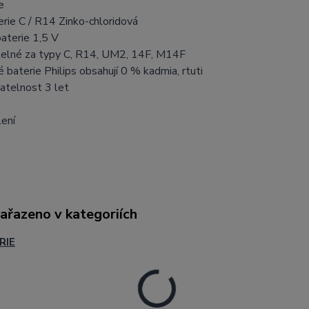
e
erie C / R14 Zinko-chloridová
baterie 1,5 V
telné za typy C, R14, UM2, 14F, M14F
ké baterie Philips obsahují 0 % kadmia, rtuti
atelnost 3 let
lení
zařazeno v kategoriích
RIE