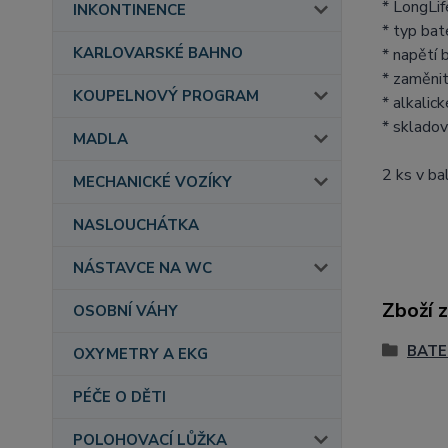
* LongLif
INKONTINENCE
* typ bat
KARLOVARSKÉ BAHNO
* napětí 
* zaměni
KOUPELNOVÝ PROGRAM
* alkalic
* skladov
MADLA
2 ks v ba
MECHANICKÉ VOZÍKY
NASLOUCHÁTKA
NÁSTAVCE NA WC
Zboží 
OSOBNÍ VÁHY
BATE
OXYMETRY A EKG
PÉČE O DĚTI
POLOHOVACÍ LŮŽKA