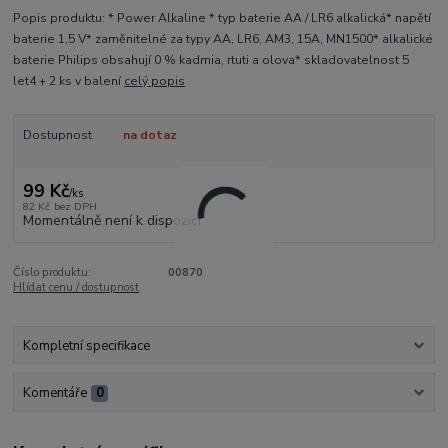
Popis produktu: * Power Alkaline * typ baterie AA / LR6 alkalická* napětí
baterie 1,5 V* zaměnitelné za typy AA, LR6, AM3, 15A, MN1500* alkalické
baterie Philips obsahují 0 % kadmia, rtuti a olova* skladovatelnost 5
let4 + 2 ks v balení
celý popis
Dostupnost
na dotaz
99 Kč
/
ks
82 Kč
bez DPH
Momentálně není k dispozici
Číslo produktu:
00870
Hlídat cenu / dostupnost
Kompletní specifikace
Komentáře
0