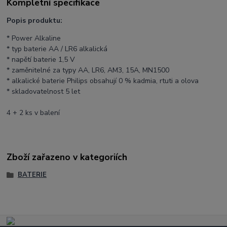
Kompletní specifikace
Popis produktu:
* Power Alkaline
* typ baterie AA / LR6 alkalická
* napětí baterie 1,5 V
* zaměnitelné za typy AA, LR6, AM3, 15A, MN1500
* alkalické baterie Philips obsahují 0 % kadmia, rtuti a olova
* skladovatelnost 5 let
4 + 2 ks v balení
Zboží zařazeno v kategoriích
BATERIE