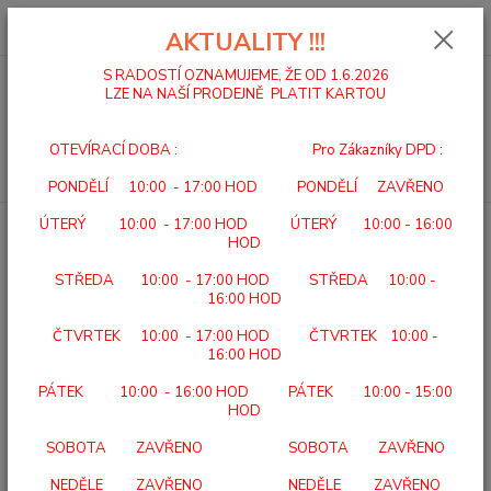
0
ks
za
0,00 Kč
AKTUALITY !!!
S RADOSTÍ OZNAMUJEME, ŽE OD 1.6.2026
LZE NA NAŠÍ PRODEJNĚ PLATIT KARTOU
Menu
OTEVÍRACÍ DOBA : Pro Zákazníky DPD :
Hledat
PONDĚLÍ 10:00 - 17:00 HOD PONDĚLÍ ZAVŘENO
ÚTERÝ 10:00 - 17:00 HOD ÚTERÝ 10:00 - 16:00
Úvod
BATERIE
PHILIPS LR6P6BP/10 Power Alkaline AA / 6
HOD
PHILIPS LR6P6BP/10 Power
STŘEDA 10:00 - 17:00 HOD STŘEDA 10:00 -
Alkaline AA / 6
16:00 HOD
ČTVRTEK 10:00 - 17:00 HOD ČTVRTEK 10:00 -
16:00 HOD
PÁTEK 10:00 - 16:00 HOD PÁTEK 10:00 - 15:00
HOD
SOBOTA ZAVŘENO SOBOTA ZAVŘENO
NEDĚLE ZAVŘENO NEDĚLE ZAVŘENO