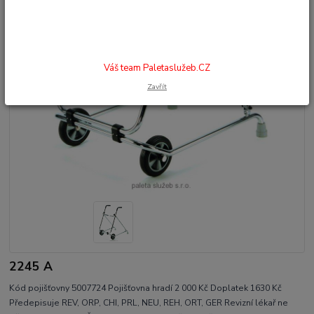
Váš team Paletaslužeb.CZ
Zavřít
2245 A
Kód pojišťovny 5007724 Pojišťovna hradí 2 000 Kč Doplatek 1630 Kč
Předepisuje REV, ORP, CHI, PRL, NEU, REH, ORT, GER Revizní lékař ne