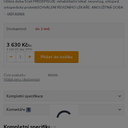
Užitná doba 5 let PŘEDEPISUJE: rehabilitační lékař, neurolog, ortoped,
ortopedický protetikSCHVÁLENÍ REVIZNÍHO LÉKAŘE: ANOUŽITNÁ DOBA:
...
celý popis
Dostupnost
do 2 dnů
3 630 Kč
/
ks
3 241 Kč
bez DPH
Přidat do košíku
Číslo produktu:
00101
Hlídat cenu / dostupnost
Kompletní specifikace
Komentáře
0
Kompletní specifikace