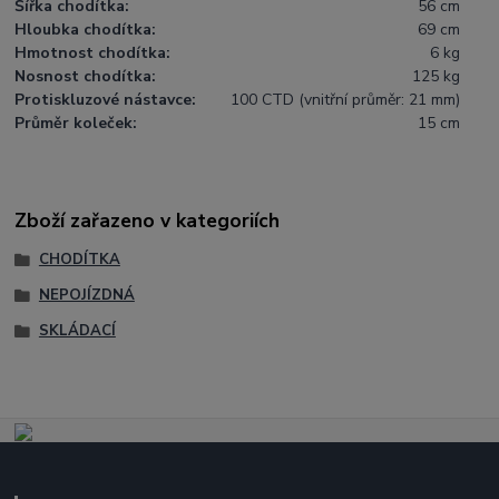
Šířka chodítka:
56 cm
Hloubka chodítka:
69 cm
Hmotnost chodítka:
6 kg
Nosnost chodítka:
125 kg
Protiskluzové nástavce:
100 CTD (vnitřní průměr: 21 mm)
Průměr koleček:
15 cm
Zboží zařazeno v kategoriích
CHODÍTKA
NEPOJÍZDNÁ
SKLÁDACÍ