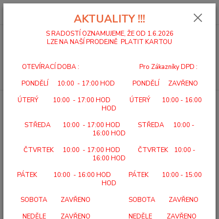
0
ks
za
0,00 Kč
AKTUALITY !!!
S RADOSTÍ OZNAMUJEME, ŽE OD 1.6.2026
LZE NA NAŠÍ PRODEJNĚ PLATIT KARTOU
Menu
OTEVÍRACÍ DOBA : Pro Zákazníky DPD :
Hledat
PONDĚLÍ 10:00 - 17:00 HOD PONDĚLÍ ZAVŘENO
ÚTERÝ 10:00 - 17:00 HOD ÚTERÝ 10:00 - 16:00
Úvod
CHODÍTKA
CHODÍTKO DVOUKOLOVÉ SKLÁDACÍ 2245 A
HOD
CHODÍTKO DVOUKOLOVÉ
STŘEDA 10:00 - 17:00 HOD STŘEDA 10:00 -
SKLÁDACÍ 2245 A
16:00 HOD
ČTVRTEK 10:00 - 17:00 HOD ČTVRTEK 10:00 -
16:00 HOD
PÁTEK 10:00 - 16:00 HOD PÁTEK 10:00 - 15:00
HOD
SOBOTA ZAVŘENO SOBOTA ZAVŘENO
NEDĚLE ZAVŘENO NEDĚLE ZAVŘENO