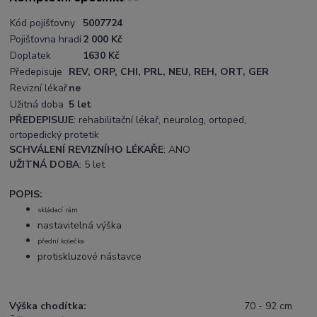
Kód pojišťovny
5007724
Pojišťovna hradí
2 000 Kč
Doplatek
1630 Kč
Předepisuje
REV, ORP, CHI, PRL, NEU, REH, ORT, GER
Revizní lékař
ne
Užitná doba
5 let
PŘEDEPISUJE
: rehabilitační lékař, neurolog, ortoped,
ortopedický protetik
SCHVÁLENÍ REVIZNÍHO LÉKAŘE
: ANO
UŽITNÁ DOBA
: 5 let
POPIS:
skládací rám
nastavitelná výška
přední kolečka
protiskluzové nástavce
Výška chodítka:
70 - 92 cm