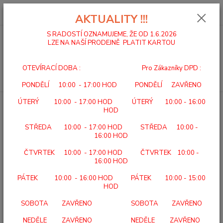
0
ks
za
0,00 Kč
AKTUALITY !!!
S RADOSTÍ OZNAMUJEME, ŽE OD 1.6.2026
LZE NA NAŠÍ PRODEJNĚ PLATIT KARTOU
Menu
OTEVÍRACÍ DOBA : Pro Zákazníky DPD :
Hledat
PONDĚLÍ 10:00 - 17:00 HOD PONDĚLÍ ZAVŘENO
ÚTERÝ 10:00 - 17:00 HOD ÚTERÝ 10:00 - 16:00
Úvod
MADLA
MADLO ZÁCHYTNÉ 567 D
HOD
MADLO ZÁCHYTNÉ 567 D
STŘEDA 10:00 - 17:00 HOD STŘEDA 10:00 -
16:00 HOD
TOP produkt
ČTVRTEK 10:00 - 17:00 HOD ČTVRTEK 10:00 -
16:00 HOD
PÁTEK 10:00 - 16:00 HOD PÁTEK 10:00 - 15:00
HOD
SOBOTA ZAVŘENO SOBOTA ZAVŘENO
NEDĚLE ZAVŘENO NEDĚLE ZAVŘENO