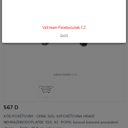
Váš team Paletaslužeb.CZ
Zavřít
567 D
KÓD POJIŠŤOVNY: -CENA: 520,- KčPOJIŠŤOVNA HRADÍ:
NEHRAZENODOPLATEK: 520,- Kč POPIS: kovové barevné provedení: