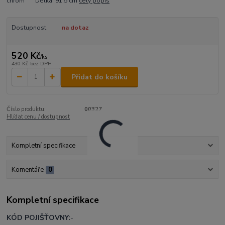
chrom Délka: 91.5 cm
celý popis
Dostupnost
na dotaz
520 Kč
/
ks
430 Kč
bez DPH
Přidat do košíku
Číslo produktu:
00327
Hlídat cenu / dostupnost
Kompletní specifikace
Komentáře
0
Kompletní specifikace
KÓD POJIŠŤOVNY:
-