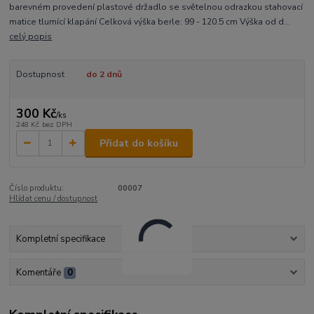
barevném provedení plastové držadlo se světelnou odrazkou stahovací
matice tlumící klapání Celková výška berle: 99 - 120.5 cm Výška od d...
celý popis
Dostupnost
do 2 dnů
300 Kč
/
ks
248 Kč
bez DPH
Přidat do košíku
Číslo produktu:
00007
Hlídat cenu / dostupnost
Kompletní specifikace
Komentáře
0