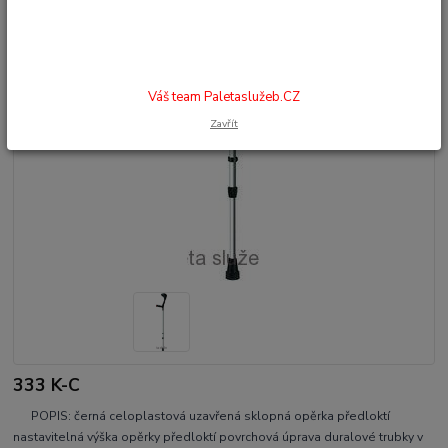
Váš team Paletaslužeb.CZ
Zavřít
333 K-C
POPIS: černá celoplastová uzavřená sklopná opěrka předloktí
nastavitelná výška opěrky předloktí povrchová úprava duralové trubky v