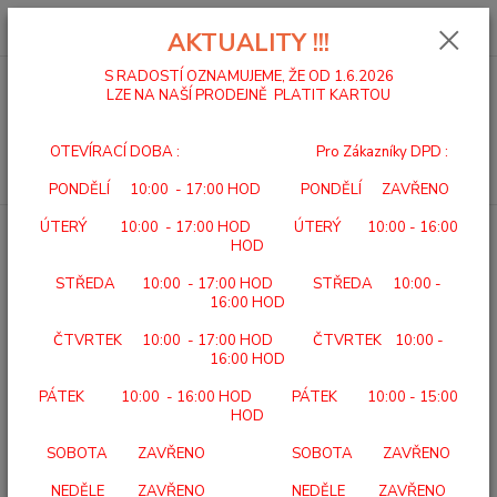
0
ks
za
0,00 Kč
AKTUALITY !!!
S RADOSTÍ OZNAMUJEME, ŽE OD 1.6.2026
LZE NA NAŠÍ PRODEJNĚ PLATIT KARTOU
Menu
OTEVÍRACÍ DOBA : Pro Zákazníky DPD :
Hledat
PONDĚLÍ 10:00 - 17:00 HOD PONDĚLÍ ZAVŘENO
ÚTERÝ 10:00 - 17:00 HOD ÚTERÝ 10:00 - 16:00
Úvod
BERLE A HOLE
BERLE FRANCOUZSKÁ DURALOVÁ 333 K-C
HOD
BERLE FRANCOUZSKÁ
STŘEDA 10:00 - 17:00 HOD STŘEDA 10:00 -
DURALOVÁ 333 K-C
16:00 HOD
ČTVRTEK 10:00 - 17:00 HOD ČTVRTEK 10:00 -
16:00 HOD
PÁTEK 10:00 - 16:00 HOD PÁTEK 10:00 - 15:00
HOD
SOBOTA ZAVŘENO SOBOTA ZAVŘENO
NEDĚLE ZAVŘENO NEDĚLE ZAVŘENO