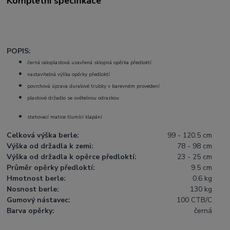
Kompletní specifikace
POPIS:
černá celoplastová uzavřená sklopná opěrka předloktí
nastavitelná výška opěrky předloktí
povrchová úprava duralové trubky v barevném provedení
plastové držadlo se světelnou odrazkou
stahovací matice tlumící klapání
Celková výška berle:
99 - 120.5 cm
Výška od držadla k zemi:
78 - 98 cm
Výška od držadla k opěrce předloktí:
23 - 25 cm
Průměr opěrky předloktí:
9.5 cm
Hmotnost berle:
0.6 kg
Nosnost berle:
130 kg
Gumový nástavec:
100 CTB/C
Barva opěrky:
černá