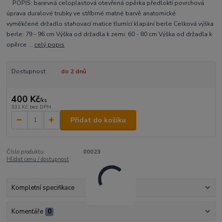
POPIS: barevná celoplastová otevřená opěrka předloktí povrchová
úprava duralové trubky ve stříbrné matné barvě anatomické
vyměkčené držadlo stahovací matice tlumící klapání berle Celková výška
berle: 79 - 96 cm Výška od držadla k zemi: 60 - 80 cm Výška od držadla k
opěrce ...
celý popis
Dostupnost
do 2 dnů
400 Kč
/
ks
331 Kč
bez DPH
Přidat do košíku
Číslo produktu:
00023
Hlídat cenu / dostupnost
Kompletní specifikace
Komentáře
0