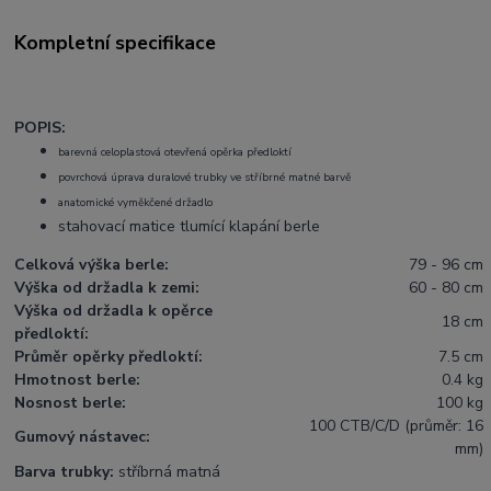
Kompletní specifikace
POPIS:
barevná celoplastová otevřená opěrka předloktí
povrchová úprava duralové trubky ve stříbrné matné barvě
anatomické vyměkčené držadlo
stahovací matice tlumící klapání berle
Celková výška berle:
79 - 96 cm
Výška od držadla k zemi:
60 - 80 cm
Výška od držadla k opěrce
18 cm
předloktí:
Průměr opěrky předloktí:
7.5 cm
Hmotnost berle:
0.4 kg
Nosnost berle:
100 kg
100 CTB/C/D (průměr: 16
Gumový nástavec:
mm)
Barva trubky:
stříbrná matná