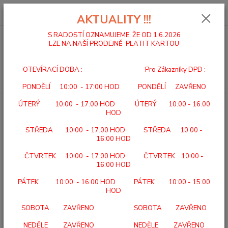
0
ks
za
0,00 Kč
AKTUALITY !!!
S RADOSTÍ OZNAMUJEME, ŽE OD 1.6.2026
LZE NA NAŠÍ PRODEJNĚ PLATIT KARTOU
Menu
OTEVÍRACÍ DOBA : Pro Zákazníky DPD :
Hledat
PONDĚLÍ 10:00 - 17:00 HOD PONDĚLÍ ZAVŘENO
ÚTERÝ 10:00 - 17:00 HOD ÚTERÝ 10:00 - 16:00
Úvod
BERLE A HOLE
BERLE FRANCOUZSKÁ DURALOVÁ DĚTSKÁ 222
HOD
J-AS
STŘEDA 10:00 - 17:00 HOD STŘEDA 10:00 -
BERLE FRANCOUZSKÁ
16:00 HOD
DURALOVÁ DĚTSKÁ 222 J-AS
ČTVRTEK 10:00 - 17:00 HOD ČTVRTEK 10:00 -
16:00 HOD
TOP produkt
PÁTEK 10:00 - 16:00 HOD PÁTEK 10:00 - 15:00
HOD
SOBOTA ZAVŘENO SOBOTA ZAVŘENO
NEDĚLE ZAVŘENO NEDĚLE ZAVŘENO