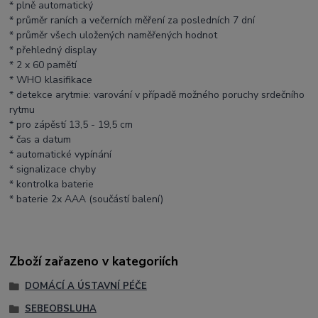
* plně automatický
* průměr raních a večerních měření za posledních 7 dní
* průměr všech uložených naměřených hodnot
* přehledný display
* 2 x 60 pamětí
* WHO klasifikace
* detekce arytmie: varování v případě možného poruchy srdečního
rytmu
* pro zápěstí 13,5 - 19,5 cm
* čas a datum
* automatické vypínání
* signalizace chyby
* kontrolka baterie
* baterie 2x AAA (součástí balení)
Zboží zařazeno v kategoriích
DOMÁCÍ A ÚSTAVNÍ PÉČE
SEBEOBSLUHA