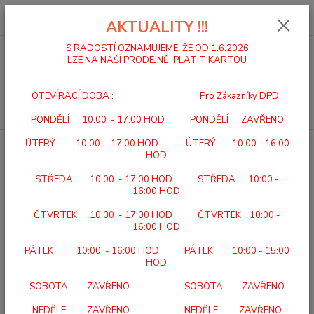
0
ks
za
0,00 Kč
AKTUALITY !!!
S RADOSTÍ OZNAMUJEME, ŽE OD 1.6.2026
LZE NA NAŠÍ PRODEJNĚ PLATIT KARTOU
Menu
OTEVÍRACÍ DOBA : Pro Zákazníky DPD :
Hledat
PONDĚLÍ 10:00 - 17:00 HOD PONDĚLÍ ZAVŘENO
ÚTERÝ 10:00 - 17:00 HOD ÚTERÝ 10:00 - 16:00
Úvod
DOMÁCÍ A ÚSTAVNÍ PÉČE
BEURER BC 32 Tlakoměr na zápěstí
HOD
BEURER BC 32 Tlakoměr na
STŘEDA 10:00 - 17:00 HOD STŘEDA 10:00 -
zápěstí
16:00 HOD
ČTVRTEK 10:00 - 17:00 HOD ČTVRTEK 10:00 -
16:00 HOD
PÁTEK 10:00 - 16:00 HOD PÁTEK 10:00 - 15:00
HOD
SOBOTA ZAVŘENO SOBOTA ZAVŘENO
NEDĚLE ZAVŘENO NEDĚLE ZAVŘENO