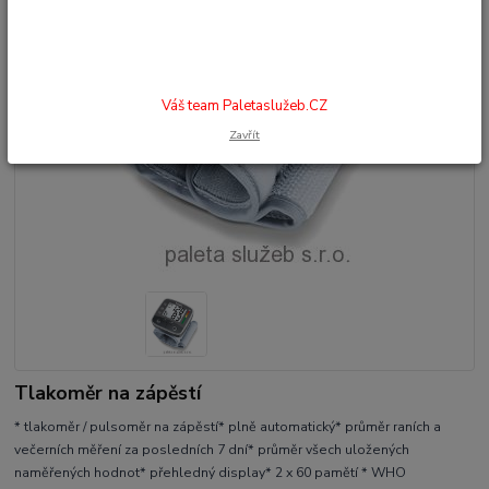
Váš team Paletaslužeb.CZ
Zavřít
Tlakoměr na zápěstí
* tlakoměr / pulsoměr na zápěstí* plně automatický* průměr raních a
večerních měření za posledních 7 dní* průměr všech uložených
naměřených hodnot* přehledný display* 2 x 60 pamětí * WHO