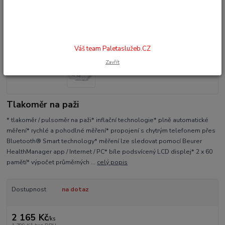
Váš team Paletaslužeb.CZ
Zavřít
Tlakoměr na paži
* tlakoměr / pulsoměr na paži* inflační technologie* plně automatické
měření* rychlé a pohodlné měření* propojení s chytrým telefonem přes
Bluetooth® Smart technology* měření lze sledovat pomocí Beurer
HealthManager app / Internet / PC* bíle podsvícený LCD displej* 2 x 60
pamětí* výpočet průměrných ...
celý popis
Dostupnost
na dotaz
2 165 Kč
/
ks