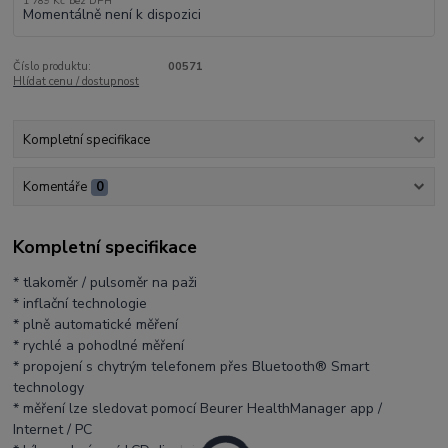
1 789 Kč
bez DPH
Momentálně není k dispozici
Číslo produktu:
00571
Hlídat cenu / dostupnost
Kompletní specifikace
Komentáře
0
Kompletní specifikace
* tlakoměr / pulsoměr na paži
* inflační technologie
* plně automatické měření
* rychlé a pohodlné měření
* propojení s chytrým telefonem přes Bluetooth® Smart
technology
* měření lze sledovat pomocí Beurer HealthManager app /
Internet / PC