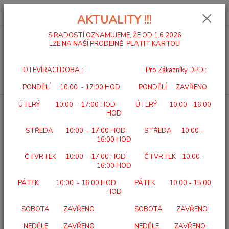
0
ks
za
0,00 Kč
AKTUALITY !!!
S RADOSTÍ OZNAMUJEME, ŽE OD 1.6.2026
LZE NA NAŠÍ PRODEJNĚ PLATIT KARTOU
Menu
OTEVÍRACÍ DOBA : Pro Zákazníky DPD :
Hledat
PONDĚLÍ 10:00 - 17:00 HOD PONDĚLÍ ZAVŘENO
ÚTERÝ 10:00 - 17:00 HOD ÚTERÝ 10:00 - 16:00
Úvod
DOMÁCÍ A ÚSTAVNÍ PÉČE
BEURER BM 57 BT Tlakoměr na paži
HOD
BEURER BM 57 BT Tlakoměr na
STŘEDA 10:00 - 17:00 HOD STŘEDA 10:00 -
paži
16:00 HOD
ČTVRTEK 10:00 - 17:00 HOD ČTVRTEK 10:00 -
16:00 HOD
PÁTEK 10:00 - 16:00 HOD PÁTEK 10:00 - 15:00
HOD
SOBOTA ZAVŘENO SOBOTA ZAVŘENO
NEDĚLE ZAVŘENO NEDĚLE ZAVŘENO