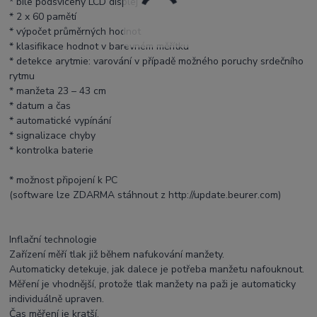
* bíle podsvícený LCD displej
* 2 x 60 pamětí
* výpočet průměrných hodnot
* klasifikace hodnot v barevném měřítku
* detekce arytmie: varování v případě možného poruchy srdečního
rytmu
* manžeta 23 – 43 cm
* datum a čas
* automatické vypínání
* signalizace chyby
* kontrolka baterie
* možnost připojení k PC
(software lze ZDARMA stáhnout z http://update.beurer.com)
Inflační technologie
Zařízení měří tlak již během nafukování manžety.
Automaticky detekuje, jak dalece je potřeba manžetu nafouknout.
Měření je vhodnější, protože tlak manžety na paži je automaticky
individuálně upraven.
Čas měření je kratší.