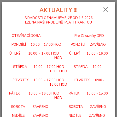
0
ks
za
0,00 Kč
AKTUALITY !!!
S RADOSTÍ OZNAMUJEME, ŽE OD 1.6.2026
LZE NA NAŠÍ PRODEJNĚ PLATIT KARTOU
Menu
OTEVÍRACÍ DOBA : Pro Zákazníky DPD :
Hledat
PONDĚLÍ 10:00 - 17:00 HOD PONDĚLÍ ZAVŘENO
ÚTERÝ 10:00 - 17:00 HOD ÚTERÝ 10:00 - 16:00
Úvod
DOMÁCÍ A ÚSTAVNÍ PÉČE
BEURER BY 80 Dětská váha
HOD
BEURER BY 80 Dětská váha
STŘEDA 10:00 - 17:00 HOD STŘEDA 10:00 -
16:00 HOD
ČTVRTEK 10:00 - 17:00 HOD ČTVRTEK 10:00 -
16:00 HOD
PÁTEK 10:00 - 16:00 HOD PÁTEK 10:00 - 15:00
HOD
SOBOTA ZAVŘENO SOBOTA ZAVŘENO
NEDĚLE ZAVŘENO NEDĚLE ZAVŘENO