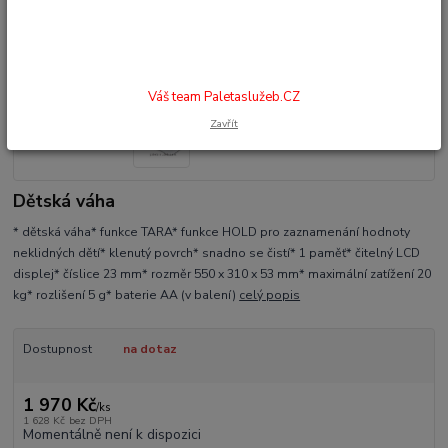
Váš team Paletaslužeb.CZ
Zavřít
Dětská váha
* dětská váha* funkce TARA* funkce HOLD pro zaznamenání hodnoty
neklidných dětí* klenutý povrch* snadno se čistí* 1 paměť* čitelný LCD
displej* číslice 23 mm* rozměr 550 x 310 x 53 mm* maximální zatížení 20
kg* rozlišení 5 g* baterie AA (v balení)
celý popis
Dostupnost
na dotaz
1 970 Kč
/
ks
1 628 Kč
bez DPH
Momentálně není k dispozici