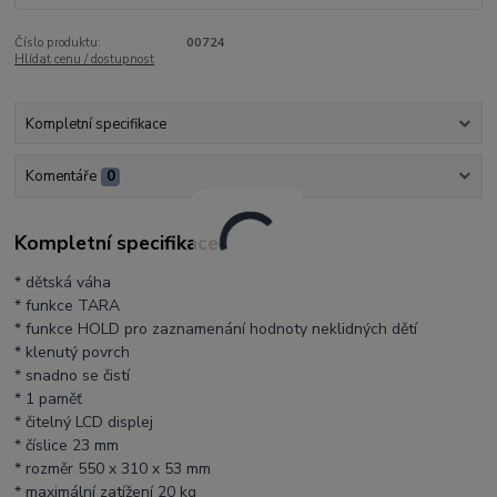
Číslo produktu:
00724
Hlídat cenu / dostupnost
Kompletní specifikace
Komentáře
0
Kompletní specifikace
* dětská váha
* funkce TARA
* funkce HOLD pro zaznamenání hodnoty neklidných dětí
* klenutý povrch
* snadno se čistí
* 1 paměť
* čitelný LCD displej
* číslice 23 mm
* rozměr 550 x 310 x 53 mm
* maximální zatížení 20 kg