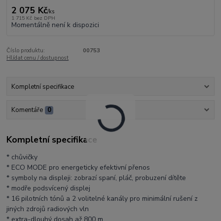
2 075 Kč
/
ks
1 715 Kč
bez DPH
Momentálně není k dispozici
Číslo produktu:
00753
Hlídat cenu / dostupnost
Kompletní specifikace
Komentáře
0
Kompletní specifikace
* chůvičky
* ECO MODE pro energeticky efektivní přenos
* symboly na displeji: zobrazí spaní, pláč, probuzení dítěte
* modře podsvícený displej
* 16 pilotních tónů a 2 volitelné kanály pro minimální rušení z
jiných zdrojů radiových vln
* extra-dlouhý dosah až 800 m