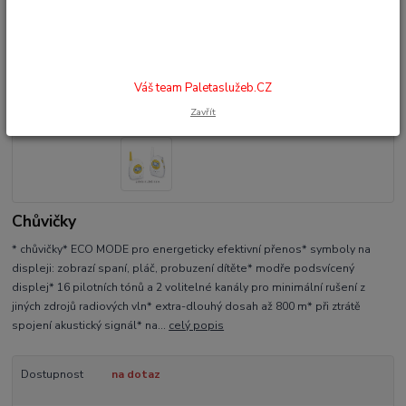
Váš team Paletaslužeb.CZ
Zavřít
Chůvičky
* chůvičky* ECO MODE pro energeticky efektivní přenos* symboly na
displeji: zobrazí spaní, pláč, probuzení dítěte* modře podsvícený
displej* 16 pilotních tónů a 2 volitelné kanály pro minimální rušení z
jiných zdrojů radiových vln* extra-dlouhý dosah až 800 m* při ztrátě
spojení akustický signál* na...
celý popis
Dostupnost
na dotaz