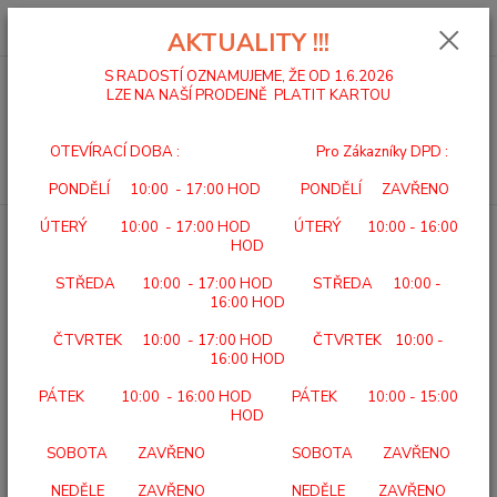
0
ks
za
0,00 Kč
AKTUALITY !!!
S RADOSTÍ OZNAMUJEME, ŽE OD 1.6.2026
LZE NA NAŠÍ PRODEJNĚ PLATIT KARTOU
Menu
OTEVÍRACÍ DOBA : Pro Zákazníky DPD :
Hledat
PONDĚLÍ 10:00 - 17:00 HOD PONDĚLÍ ZAVŘENO
ÚTERÝ 10:00 - 17:00 HOD ÚTERÝ 10:00 - 16:00
Úvod
DOMÁCÍ A ÚSTAVNÍ PÉČE
BEURER BY 84 Chůvičky
HOD
BEURER BY 84 Chůvičky
STŘEDA 10:00 - 17:00 HOD STŘEDA 10:00 -
16:00 HOD
ČTVRTEK 10:00 - 17:00 HOD ČTVRTEK 10:00 -
16:00 HOD
PÁTEK 10:00 - 16:00 HOD PÁTEK 10:00 - 15:00
HOD
SOBOTA ZAVŘENO SOBOTA ZAVŘENO
NEDĚLE ZAVŘENO NEDĚLE ZAVŘENO