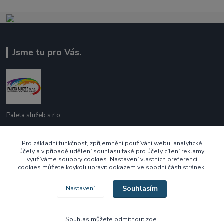
Jsme tu pro Vás.
Paleta služeb s.r.o.
737 209 718
Pro základní funkčnost, zpříjemnění používání webu, analytické
Po - Pá 10:00 - 16:00
účely a v případě udělení souhlasu také pro účely cílení reklamy
využíváme soubory cookies. Nastavení vlastních preferencí
cookies můžete kdykoli upravit odkazem ve spodní části stránek.
ecek@paletasluzeb.cz
Souhlasím
Nastavení
Souhlas můžete odmítnout
zde
.