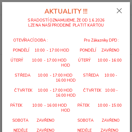
0
ks
za
0,00 Kč
AKTUALITY !!!
S RADOSTÍ OZNAMUJEME, ŽE OD 1.6.2026
LZE NA NAŠÍ PRODEJNĚ PLATIT KARTOU
Menu
OTEVÍRACÍ DOBA : Pro Zákazníky DPD :
Hledat
PONDĚLÍ 10:00 - 17:00 HOD PONDĚLÍ ZAVŘENO
ÚTERÝ 10:00 - 17:00 HOD ÚTERÝ 10:00 - 16:00
Úvod
DOMÁCÍ A ÚSTAVNÍ PÉČE
BEURER EM 38 Svalový
HOD
elektrostimulátor
STŘEDA 10:00 - 17:00 HOD STŘEDA 10:00 -
BEURER EM 38 Svalový
16:00 HOD
elektrostimulátor
ČTVRTEK 10:00 - 17:00 HOD ČTVRTEK 10:00 -
16:00 HOD
PÁTEK 10:00 - 16:00 HOD PÁTEK 10:00 - 15:00
HOD
SOBOTA ZAVŘENO SOBOTA ZAVŘENO
NEDĚLE ZAVŘENO NEDĚLE ZAVŘENO