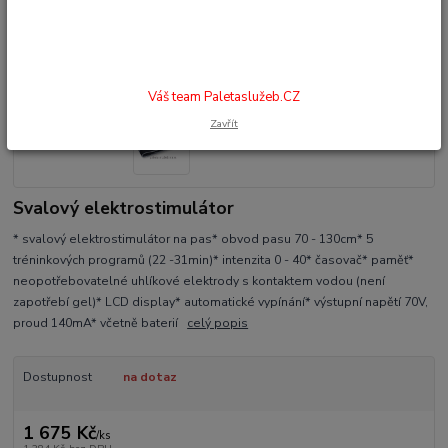
Váš team Paletaslužeb.CZ
Zavřít
Svalový elektrostimulátor
* svalový elektrostimulátor na pas* obvod pasu 70 - 130cm* 5
tréninkových programů (22 -31min)* intenzita 0 - 40* časovač* paměť*
neopotřebovatelné uhlíkové elektrody s kontaktem vodou (není
zapotřebí gel)* LCD display* automatické vypínání* výstupní napětí 70V,
proud 140mA* včetně baterií
celý popis
Dostupnost
na dotaz
1 675 Kč
/
ks