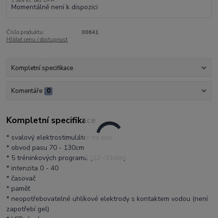
1 384 Kč
bez DPH
Momentálně není k dispozici
Číslo produktu:
00641
Hlídat cenu / dostupnost
Kompletní specifikace
Komentáře
0
Kompletní specifikace
* svalový elektrostimulátor na pas
* obvod pasu 70 - 130cm
* 5 tréninkových programů (22 -31min)
* intenzita 0 - 40
* časovač
* paměť
* neopotřebovatelné uhlíkové elektrody s kontaktem vodou (není
zapotřebí gel)