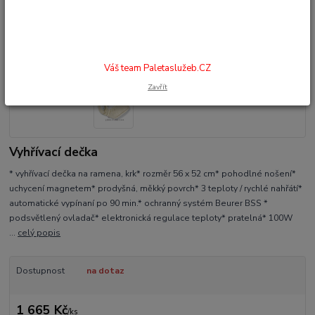
Váš team Paletaslužeb.CZ
Zavřít
Vyhřívací dečka
* vyhřívací dečka na ramena, krk* rozměr 56 x 52 cm* pohodlné nošení*
uchycení magnetem* prodyšná, měkký povrch* 3 teploty / rychlé nahřátí*
automatické vypínaní po 90 min.* ochranný systém Beurer BSS *
podsvětlený ovladač* elektronická regulace teploty* pratelná* 100W
...
celý popis
Dostupnost
na dotaz
1 665 Kč
/
ks