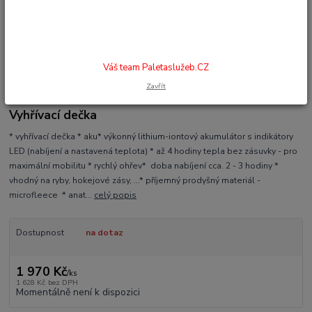
Váš team Paletaslužeb.CZ
Zavřít
Vyhřívací dečka
* vyhřívací dečka * aku* výkonný lithium-iontový akumulátor s indikátory
LED (nabíjení a nastavená teplota) * až 4 hodiny tepla bez zásuvky - pro
maximální mobilitu * rychlý ohřev* doba nabíjení cca. 2 - 3 hodiny *
vhodný na ryby, hokejové zásy, ...* příjemný prodyšný materiál -
microfleece * anat...
celý popis
Dostupnost
na dotaz
1 970 Kč
/
ks
1 628 Kč
bez DPH
Momentálně není k dispozici