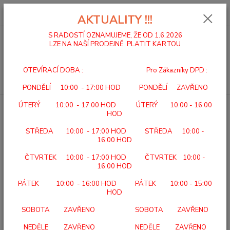
0
ks
za
0,00 Kč
AKTUALITY !!!
S RADOSTÍ OZNAMUJEME, ŽE OD 1.6.2026
LZE NA NAŠÍ PRODEJNĚ PLATIT KARTOU
Menu
OTEVÍRACÍ DOBA : Pro Zákazníky DPD :
Hledat
PONDĚLÍ 10:00 - 17:00 HOD PONDĚLÍ ZAVŘENO
ÚTERÝ 10:00 - 17:00 HOD ÚTERÝ 10:00 - 16:00
Úvod
DOMÁCÍ A ÚSTAVNÍ PÉČE
BEURER HK 72 Vyhřívací dečka
HOD
BEURER HK 72 Vyhřívací dečka
STŘEDA 10:00 - 17:00 HOD STŘEDA 10:00 -
16:00 HOD
ČTVRTEK 10:00 - 17:00 HOD ČTVRTEK 10:00 -
16:00 HOD
PÁTEK 10:00 - 16:00 HOD PÁTEK 10:00 - 15:00
HOD
SOBOTA ZAVŘENO SOBOTA ZAVŘENO
NEDĚLE ZAVŘENO NEDĚLE ZAVŘENO