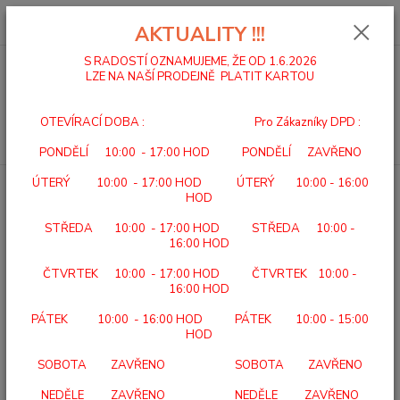
0
ks
za
0,00 Kč
AKTUALITY !!!
S RADOSTÍ OZNAMUJEME, ŽE OD 1.6.2026
LZE NA NAŠÍ PRODEJNĚ PLATIT KARTOU
Menu
OTEVÍRACÍ DOBA : Pro Zákazníky DPD :
Hledat
PONDĚLÍ 10:00 - 17:00 HOD PONDĚLÍ ZAVŘENO
ÚTERÝ 10:00 - 17:00 HOD ÚTERÝ 10:00 - 16:00
Úvod
DOMÁCÍ A ÚSTAVNÍ PÉČE
BEURER TS 20 Vyhřívací podkrývka
HOD
BEURER TS 20 Vyhřívací
STŘEDA 10:00 - 17:00 HOD STŘEDA 10:00 -
podkrývka
16:00 HOD
ČTVRTEK 10:00 - 17:00 HOD ČTVRTEK 10:00 -
TOP produkt
16:00 HOD
PÁTEK 10:00 - 16:00 HOD PÁTEK 10:00 - 15:00
HOD
SOBOTA ZAVŘENO SOBOTA ZAVŘENO
NEDĚLE ZAVŘENO NEDĚLE ZAVŘENO