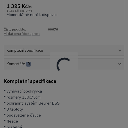
1 395 Kč
/
ks
1 153 Kč
bez DPH
Momentálně není k dispozici
Číslo produktu:
00676
Hlídat cenu / dostupnost
Kompletní specifikace
Komentáře
0
Kompletní specifikace
* vyhřívací podkrývka
* rozměry 130x75cm
* ochranný systém Beurer BSS
* 3 teploty
* podsvětlené číslice
* fleece
* pratelná