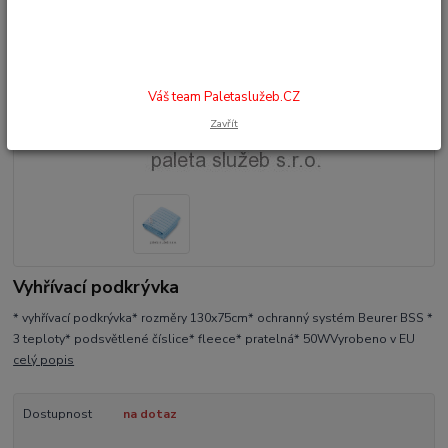
Váš team Paletaslužeb.CZ
Zavřít
Vyhřívací podkrývka
* vyhřívací podkrývka* rozměry 130x75cm* ochranný systém Beurer BSS *
3 teploty* podsvětlené číslice* fleece* pratelná* 50WVyrobeno v EU
celý popis
Dostupnost
na dotaz