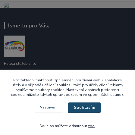
Jsme tu pro Vás.
Paleta služeb s.r.o.
737 209 718
Pro základní funkčnost, zpříjemnění používání webu, analytické
účely a v případě udělení souhlasu také pro účely cílení reklamy
Po - Pá 10:00 - 16:00
využíváme soubory cookies. Nastavení vlastních preferencí
cookies můžete kdykoli upravit odkazem ve spodní části stránek.
ecek@paletasluzeb.cz
Souhlasím
Nastavení
Souhlas můžete odmítnout
zde
.
Vytvořeno na
Eshop-rychle.cz