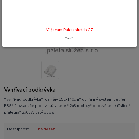
Váš team Paletaslužeb.CZ
Zavřít
Vyhřívací podkrývka
* vyhřívací podkrývka* rozměry 150x140cm* ochranný systém Beurer
BSS* 2 ovladače pro dva uživatele * 2x3 teploty* podsvětlené číslice*
pratelná* 2x60W
celý popis
Dostupnost
na dotaz