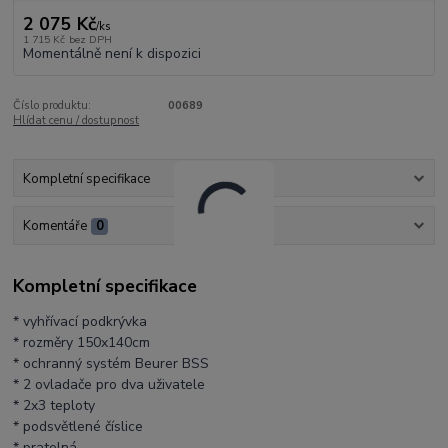
2 075 Kč
/
ks
1 715 Kč
bez DPH
Momentálně není k dispozici
Číslo produktu:
00689
Hlídat cenu / dostupnost
Kompletní specifikace
Komentáře
0
Kompletní specifikace
* vyhřívací podkrývka
* rozměry 150x140cm
* ochranný systém Beurer BSS
* 2 ovladače pro dva uživatele
* 2x3 teploty
* podsvětlené číslice
* pratelná