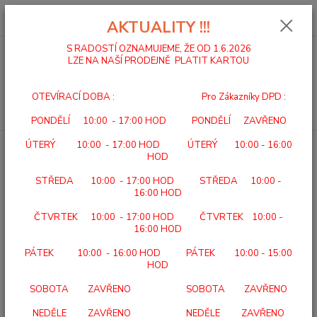
0
ks
za
0,00 Kč
AKTUALITY !!!
S RADOSTÍ OZNAMUJEME, ŽE OD 1.6.2026
LZE NA NAŠÍ PRODEJNĚ PLATIT KARTOU
Menu
OTEVÍRACÍ DOBA : Pro Zákazníky DPD :
Hledat
PONDĚLÍ 10:00 - 17:00 HOD PONDĚLÍ ZAVŘENO
ÚTERÝ 10:00 - 17:00 HOD ÚTERÝ 10:00 - 16:00
Úvod
DOMÁCÍ A ÚSTAVNÍ PÉČE
BEURER TS 26 Vyhřívací podkrývka
HOD
BEURER TS 26 Vyhřívací
STŘEDA 10:00 - 17:00 HOD STŘEDA 10:00 -
podkrývka
16:00 HOD
ČTVRTEK 10:00 - 17:00 HOD ČTVRTEK 10:00 -
16:00 HOD
PÁTEK 10:00 - 16:00 HOD PÁTEK 10:00 - 15:00
HOD
SOBOTA ZAVŘENO SOBOTA ZAVŘENO
NEDĚLE ZAVŘENO NEDĚLE ZAVŘENO