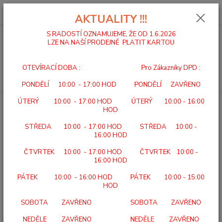
0
ks
za
0,00 Kč
AKTUALITY !!!
S RADOSTÍ OZNAMUJEME, ŽE OD 1.6.2026
LZE NA NAŠÍ PRODEJNĚ PLATIT KARTOU
Menu
OTEVÍRACÍ DOBA : Pro Zákazníky DPD :
Hledat
PONDĚLÍ 10:00 - 17:00 HOD PONDĚLÍ ZAVŘENO
ÚTERÝ 10:00 - 17:00 HOD ÚTERÝ 10:00 - 16:00
Úvod
PŮJČOVNA POMŮCEK
CHODÍTKO ČTYŘBODOVÉ PEVNÉ
HOD
CHODÍTKO ČTYŘBODOVÉ
STŘEDA 10:00 - 17:00 HOD STŘEDA 10:00 -
PEVNÉ
16:00 HOD
ČTVRTEK 10:00 - 17:00 HOD ČTVRTEK 10:00 -
16:00 HOD
PÁTEK 10:00 - 16:00 HOD PÁTEK 10:00 - 15:00
HOD
SOBOTA ZAVŘENO SOBOTA ZAVŘENO
NEDĚLE ZAVŘENO NEDĚLE ZAVŘENO