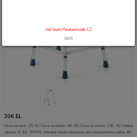
Váš team Paletaslužeb.CZ
Zavřít
206 EL
Cena za den : 15,-Kč Cena za týden: 80,- Kč Cena za měsíc: 190,- Kč Vratná
záloha: 0,- Kč POPIS: středně široký duralový rám nastavitelná výška: 80-