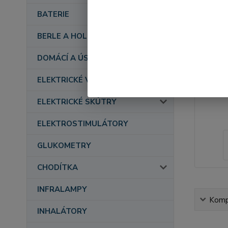
BATERIE
BERLE A HOLE
DOMÁCÍ A ÚSTAVNÍ PÉČE
ELEKTRICKÉ VOZÍKY
ELEKTRICKÉ SKÚTRY
ELEKTROSTIMULÁTORY
GLUKOMETRY
CHODÍTKA
INFRALAMPY
Kompl
INHALÁTORY