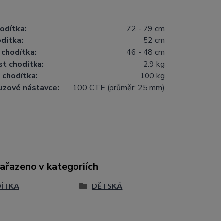
odítka:
72 - 79 cm
odítka:
52 cm
chodítka:
46 - 48 cm
t chodítka:
2.9 kg
 chodítka:
100 kg
uzové nástavce:
100 CTE (průměr: 25 mm)
zařazeno v kategoriích
ÍTKA
DĚTSKÁ