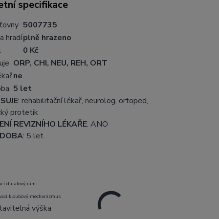
tní specifikace
šťovny
5007735
a hradí
plně hrazeno
k
0 Kč
uje
ORP, CHI, NEU, REH, ORT
ékař
ne
oba
5 let
SUJE
: rehabilitační lékař, neurolog, ortoped,
ký protetik
NÍ REVIZNÍHO LÉKAŘE
: ANO
 DOBA
: 5 let
ací duralový rám
vací kloubový mechanizmus
tavitelná výška