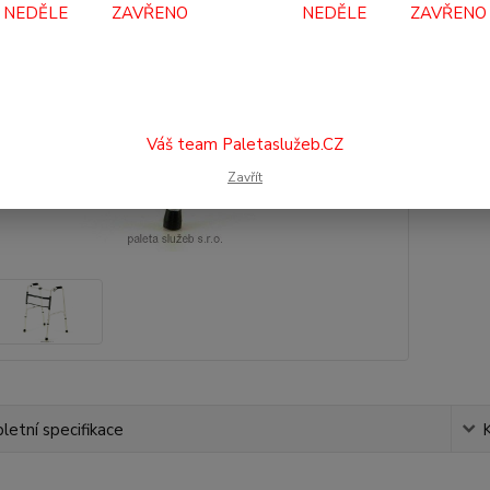
Dos
NEDĚLE ZAVŘENO NEDĚLE ZAVŘENO
2 
2 5
Váš team Paletaslužeb.CZ
Číslo p
Zavřít
etní specifikace