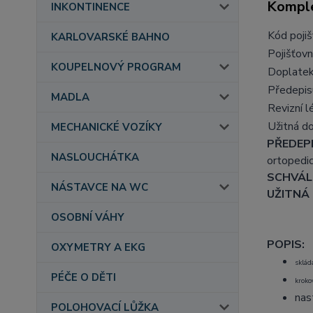
Komple
INKONTINENCE
Kód poji
KARLOVARSKÉ BAHNO
Pojišťovn
KOUPELNOVÝ PROGRAM
Doplate
Předepis
MADLA
Revizní l
Užitná d
MECHANICKÉ VOZÍKY
PŘEDEPI
NASLOUCHÁTKA
ortopedic
SCHVÁLE
NÁSTAVCE NA WC
UŽITNÁ
OSOBNÍ VÁHY
POPIS:
OXYMETRY A EKG
sklád
PÉČE O DĚTI
kroko
nas
POLOHOVACÍ LŮŽKA