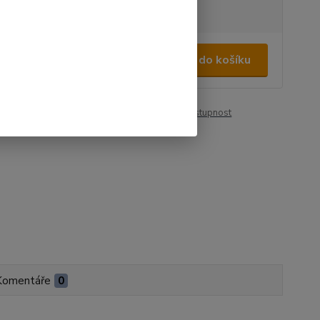
tupnost
na dotaz
880 Kč
/
ks
Přidat do košíku
71 Kč
bez DPH
roduktu:
00103
Hlídat cenu / dostupnost
Komentáře
0