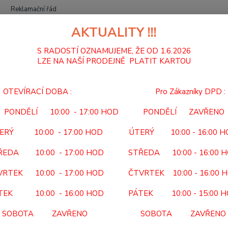
Reklamační řád
AKTUALITY !!!
Hledat
S RADOSTÍ OZNAMUJEME, ŽE OD 1.6.2026
LZE NA NAŠÍ PRODEJNĚ PLATIT KARTOU
CHODÍTKA
CHODÍTKO ČTYŘBODOVÉ SKLÁDACÍ DĚTSKÉ 2165 J
OTEVÍRACÍ DOBA : Pro Zákazníky DPD :
DÍTKO ČTYŘBODOVÉ SKLÁDACÍ
PONDĚLÍ 10:00 - 17:00 HOD PONDĚLÍ ZAVŘENO
2165
ERÝ 10:00 - 17:00 HOD ÚTERÝ 10:00 - 16:00 
Kód po
ŘEDA 10:00 - 17:00 HOD STŘEDA 10:00 - 16:00 
Předep
VRTEK 10:00 - 17:00 HOD ČTVRTEK 10:00 - 16:00 
5 let P
ortop
TEK 10:00 - 16:00 HOD PÁTEK 10:00 - 15:00 
DOBA: 
SOBOTA ZAVŘENO SOBOTA ZAVŘENO