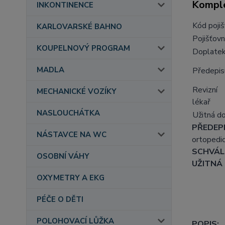
Komple
INKONTINENCE
Kód poji
KARLOVARSKÉ BAHNO
Pojišťovn
KOUPELNOVÝ PROGRAM
Doplate
MADLA
Předepis
Revizní
MECHANICKÉ VOZÍKY
lékař
NASLOUCHÁTKA
Užitná d
PŘEDEPI
NÁSTAVCE NA WC
ortopedic
SCHVÁLE
OSOBNÍ VÁHY
UŽITNÁ
OXYMETRY A EKG
PÉČE O DĚTI
POLOHOVACÍ LŮŽKA
POPIS: