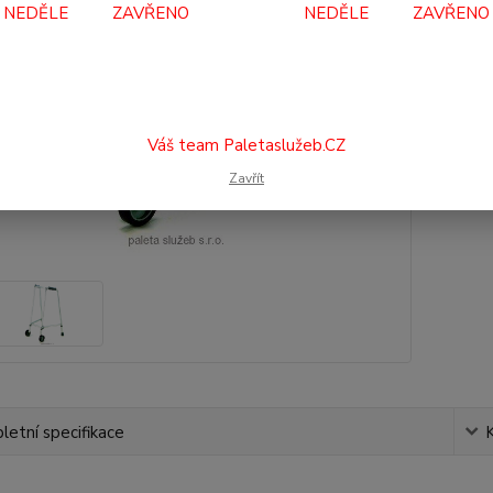
Dos
NEDĚLE ZAVŘENO NEDĚLE ZAVŘENO
1 
1 6
Váš team Paletaslužeb.CZ
Číslo p
Zavřít
etní specifikace