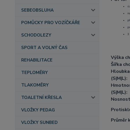
ú
SEBEOBSLUHA
na
p
POMŮCKY PRO VOZÍČKÁŘE
p
3 
SCHODOLEZY
SPORT A VOLNÝ ČAS
Výška ch
REHABILITACE
Šířka ch
Hloubka
TEPLOMĚRY
(S|M|L):
Hmotnos
TLAKOMĚRY
(S|M|L):
TOALETNÍ KŘESLA
Nosnost
Protiskl
VLOŽKY PEDAG
Průměr 
VLOŽKY SUNBED