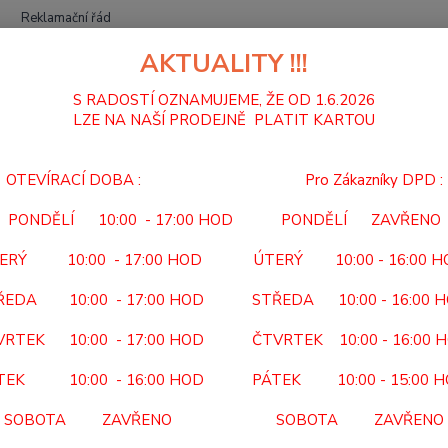
Reklamační řád
AKTUALITY !!!
Hledat
S RADOSTÍ OZNAMUJEME, ŽE OD 1.6.2026
LZE NA NAŠÍ PRODEJNĚ PLATIT KARTOU
CHODÍTKA
CHODÍTKO DVOUKOLOVÉ PEVNÉ 12/SC
OTEVÍRACÍ DOBA : Pro Zákazníky DPD :
DÍTKO DVOUKOLOVÉ PEVNÉ 1
PONDĚLÍ 10:00 - 17:00 HOD PONDĚLÍ ZAVŘENO
12/S
ERÝ 10:00 - 17:00 HOD ÚTERÝ 10:00 - 16:00 
Kód po
ŘEDA 10:00 - 17:00 HOD STŘEDA 10:00 - 16:00 
Předep
VRTEK 10:00 - 17:00 HOD ČTVRTEK 10:00 - 16:00 
ne Uži
ortope
TEK 10:00 - 16:00 HOD PÁTEK 10:00 - 15:00 
ANOUŽ
SOBOTA ZAVŘENO SOBOTA ZAVŘENO