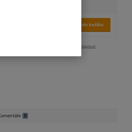
tupnost
do 2 dnů
890 Kč
/
ks
Přidat do košíku
88 Kč
bez DPH
roduktu:
00090
Hlídat cenu / dostupnost
Komentáře
0