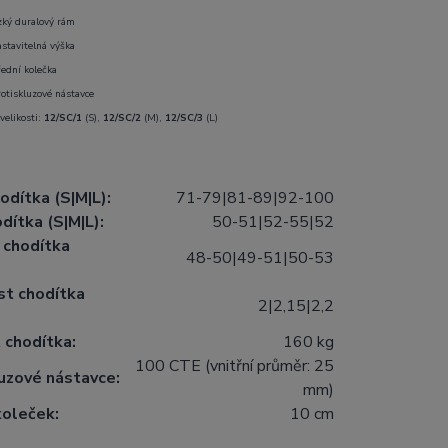
zký duralový rám
stavitelná výška
řední kolečka
rotiskluzové nástavce
velikosti:
12/SC/1
(S),
12/SC/2
(M),
12/SC/3
(L)
odítka (S|M|L):
71-79|81-89|92-100
odítka (S|M|L):
50-51|52-55|52
 chodítka
48-50|49-51|50-53
t chodítka
2|2,15|2,2
 chodítka:
160 kg
100 CTE (vnitřní průměr: 25
uzové nástavce:
mm)
koleček:
10 cm