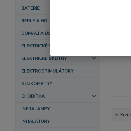
BATERIE
BERLE A HOLE
DOMÁCÍ A ÚSTAVNÍ PÉČE
ELEKTRICKÉ VOZÍKY
ELEKTRICKÉ SKÚTRY
ELEKTROSTIMULÁTORY
GLUKOMETRY
CHODÍTKA
INFRALAMPY
Kompl
INHALÁTORY