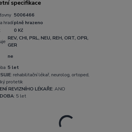
tní specifikace
šťovny
5006466
a hradí
plně hrazeno
k
0 Kč
REV, CHI, PRL, NEU, REH, ORT, OPR,
uje
GER
ne
oba
5 let
SUJE
: rehabilitační lékař, neurolog, ortoped,
ký protetik
NÍ REVIZNÍHO LÉKAŘE
: ANO
 DOBA
: 5 let