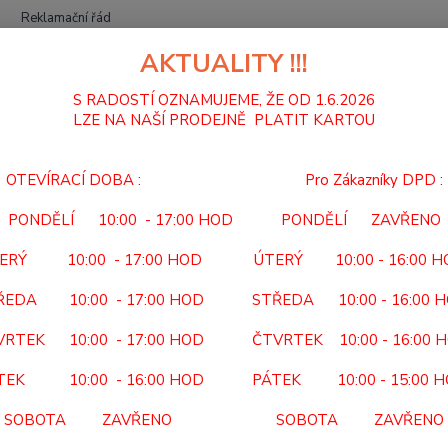
Reklamační řád
AKTUALITY !!!
Hledat
S RADOSTÍ OZNAMUJEME, ŽE OD 1.6.2026
LZE NA NAŠÍ PRODEJNĚ PLATIT KARTOU
PŮJČOVNA POMŮCEK
CHODÍTKO DVOUKOLOVÉ PEVNÉ
OTEVÍRACÍ DOBA : Pro Zákazníky DPD :
DÍTKO DVOUKOLOVÉ PEVNÉ
PONDĚLÍ 10:00 - 17:00 HOD PONDĚLÍ ZAVŘENO
12/S
ERÝ 10:00 - 17:00 HOD ÚTERÝ 10:00 - 16:00 
Cena z
ŘEDA 10:00 - 17:00 HOD STŘEDA 10:00 - 16:00 
Vratná
VRTEK 10:00 - 17:00 HOD ČTVRTEK 10:00 - 16:00 
kolečk
TEK 10:00 - 16:00 HOD PÁTEK 10:00 - 15:00 
Dos
SOBOTA ZAVŘENO SOBOTA ZAVŘENO