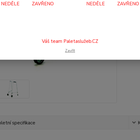
NEDĚLE ZAVŘENO NEDĚLE ZAVŘENO
15
12 
Číslo p
Váš team Paletaslužeb.CZ
Zavřít
etní specifikace