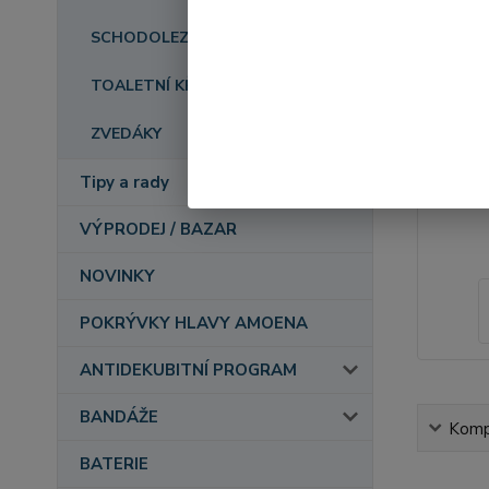
SCHODOLEZY
TOALETNÍ KŘESLA
ZVEDÁKY
Tipy a rady
VÝPRODEJ / BAZAR
NOVINKY
POKRÝVKY HLAVY AMOENA
ANTIDEKUBITNÍ PROGRAM
BANDÁŽE
Kompl
BATERIE