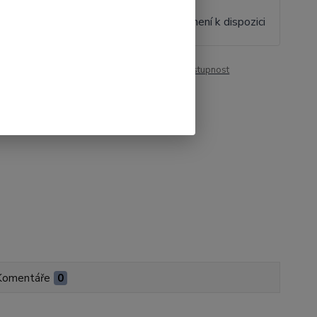
 Kč
/
ks
Momentálně není k dispozici
Kč
bez DPH
roduktu:
01015
Hlídat cenu / dostupnost
Komentáře
0