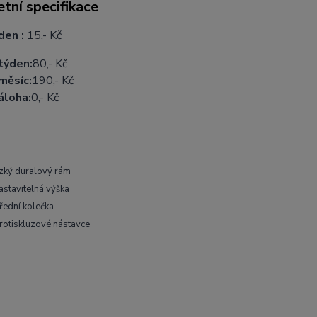
tní specifikace
den :
15
,- Kč
týden:
80,- Kč
měsíc:
190,- Kč
áloha:
0,- Kč
zký duralový rám
astavitelná výška
řední kolečka
rotiskluzové nástavce