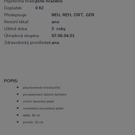
Pojišťovna hradí
plně hrazeno
Doplatek
0 Kč
Předepisuje
NEU, REH, ORT, GER
Revizní lékař
ano
Užitná doba
3 roky
Úhradová skupina
07.06.04.01
Zdravotnický prostředek
ano
POPIS:
polystyrenové mikrokuličky
pro polohování dolních končetin
vnitřní bavlněný potah
snímatelný omyvatelný potah
délka: 60 cm
průměr: 20 cm