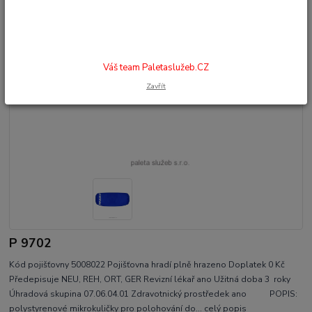
Váš team Paletaslužeb.CZ
Zavřít
P 9702
Kód pojišťovny 5008022 Pojišťovna hradí plně hrazeno Doplatek 0 Kč
Předepisuje NEU, REH, ORT, GER Revizní lékař ano Užitná doba 3 roky
Úhradová skupina 07.06.04.01 Zdravotnický prostředek ano POPIS:
polystyrenové mikrokuličky pro polohování do...
celý popis