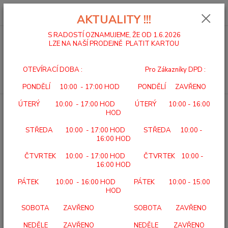
0
ks
za
0,00 Kč
AKTUALITY !!!
S RADOSTÍ OZNAMUJEME, ŽE OD 1.6.2026
LZE NA NAŠÍ PRODEJNĚ PLATIT KARTOU
Menu
OTEVÍRACÍ DOBA : Pro Zákazníky DPD :
Hledat
PONDĚLÍ 10:00 - 17:00 HOD PONDĚLÍ ZAVŘENO
ÚTERÝ 10:00 - 17:00 HOD ÚTERÝ 10:00 - 16:00
Úvod
ANTIDEKUBITNÍ PROGRAM
CYLINDRICKÝ VÁLEC P 9702
HOD
CYLINDRICKÝ VÁLEC P 9702
STŘEDA 10:00 - 17:00 HOD STŘEDA 10:00 -
16:00 HOD
ČTVRTEK 10:00 - 17:00 HOD ČTVRTEK 10:00 -
16:00 HOD
PÁTEK 10:00 - 16:00 HOD PÁTEK 10:00 - 15:00
HOD
SOBOTA ZAVŘENO SOBOTA ZAVŘENO
NEDĚLE ZAVŘENO NEDĚLE ZAVŘENO