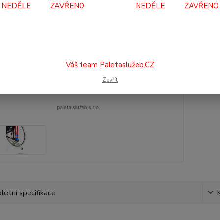
NEDĚLE ZAVŘENO NEDĚLE ZAVŘENO
36
300
Číslo p
Váš team Paletaslužeb.CZ
Zavřít
etní specifikace