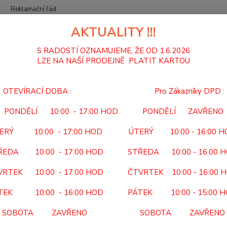
Reklamační řád
AKTUALITY !!!
Hledat
S RADOSTÍ OZNAMUJEME, ŽE OD 1.6.2026
LZE NA NAŠÍ PRODEJNĚ PLATIT KARTOU
BERLE A HOLE
DRŽÁK HOLÍ A BERLÍ K VOZÍKŮM RP/82 A
OTEVÍRACÍ DOBA : Pro Zákazníky DPD :
ÁK HOLÍ A BERLÍ K VOZÍKŮM R
PONDĚLÍ 10:00 - 17:00 HOD PONDĚLÍ ZAVŘENO
RP/8
ERÝ 10:00 - 17:00 HOD ÚTERÝ 10:00 - 16:00 
KÓD PO
ŘEDA 10:00 - 17:00 HOD STŘEDA 10:00 - 16:00 
NEHRAZ
VRTEK 10:00 - 17:00 HOD ČTVRTEK 10:00 - 16:00 
hole u
použit
TEK 10:00 - 16:00 HOD PÁTEK 10:00 - 15:00 
SOBOTA ZAVŘENO SOBOTA ZAVŘENO
Dos