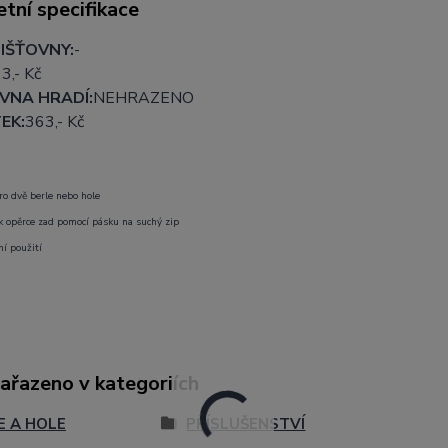
tní specifikace
IŠŤOVNY:
-
3,- Kč
VNA HRADÍ:
NEHRAZENO
EK:
363,- Kč
ro dvě berle nebo hole
k opěrce zad pomocí pásku na suchý zip
ní použití
zařazeno v kategoriích
E A HOLE
PŘÍSLUŠENSTVÍ