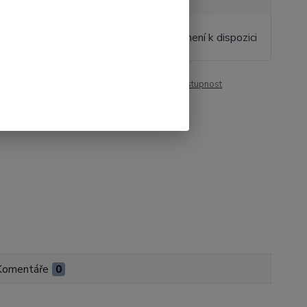
3 Kč
/
ks
Momentálně není k dispozici
 Kč
bez DPH
roduktu:
00059
Hlídat cenu / dostupnost
Komentáře
0