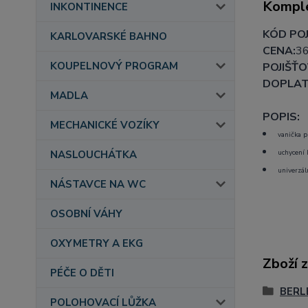
Komple
INKONTINENCE
KÓD POJ
KARLOVARSKÉ BAHNO
CENA:
36
KOUPELNOVÝ PROGRAM
POJIŠŤO
DOPLAT
MADLA
POPIS:
MECHANICKÉ VOZÍKY
vanička p
uchycení 
NASLOUCHÁTKA
univerzál
NÁSTAVCE NA WC
OSOBNÍ VÁHY
OXYMETRY A EKG
Zboží 
PÉČE O DĚTI
BERL
POLOHOVACÍ LŮŽKA