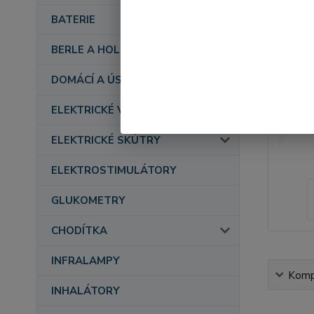
BATERIE
BERLE A HOLE
DOMÁCÍ A ÚSTAVNÍ PÉČE
ELEKTRICKÉ VOZÍKY
ELEKTRICKÉ SKÚTRY
ELEKTROSTIMULÁTORY
GLUKOMETRY
CHODÍTKA
INFRALAMPY
Kompl
INHALÁTORY