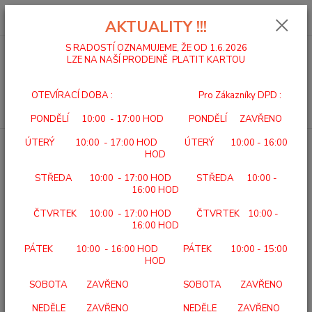
0
ks
za
0,00 Kč
AKTUALITY !!!
S RADOSTÍ OZNAMUJEME, ŽE OD 1.6.2026
LZE NA NAŠÍ PRODEJNĚ PLATIT KARTOU
Menu
OTEVÍRACÍ DOBA : Pro Zákazníky DPD :
Hledat
PONDĚLÍ 10:00 - 17:00 HOD PONDĚLÍ ZAVŘENO
ÚTERÝ 10:00 - 17:00 HOD ÚTERÝ 10:00 - 16:00
Úvod
VLOŽKY SVORTO
GELOVÉ VLOŽKY ANTIŠOKOVÉ S VELUREM
HOD
GELOVÉ VLOŽKY ANTIŠOKOVÉ S
STŘEDA 10:00 - 17:00 HOD STŘEDA 10:00 -
VELUREM
16:00 HOD
ČTVRTEK 10:00 - 17:00 HOD ČTVRTEK 10:00 -
16:00 HOD
PÁTEK 10:00 - 16:00 HOD PÁTEK 10:00 - 15:00
HOD
SOBOTA ZAVŘENO SOBOTA ZAVŘENO
NEDĚLE ZAVŘENO NEDĚLE ZAVŘENO