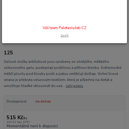
Váš team Paletaslužeb.CZ
Zavřít
125
Gelové vložky antišokové jsou vyrobeny ze silnějšího, měkkého
silikonového gelu, podepírají podélnou a příčnou klenbu. Svělemodré
měkčí plochy pod klouby prstů a patou změkčují došlap. Vrchní lícová
strana je překryta velurovým textilem, který je příjemný na dotyk a
umožňuje hladké vklouznutí do uza...
celý popis
Dostupnost
na dotaz
515 Kč
/
ks
426 Kč
bez DPH
Momentálně není k dispozici