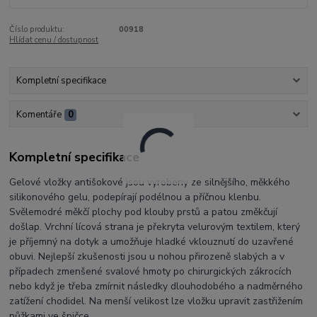
Číslo produktu:
00918
Hlídat cenu / dostupnost
Kompletní specifikace
Komentáře
0
Kompletní specifikace
Gelové vložky antišokové jsou vyrobeny ze silnějšího, měkkého
silikonového gelu, podepírají podélnou a příčnou klenbu.
Svělemodré měkčí plochy pod klouby prstů a patou změkčují
došlap. Vrchní lícová strana je překryta velurovým textilem, který
je příjemný na dotyk a umožňuje hladké vklouznutí do uzavřené
obuvi. Nejlepší zkušenosti jsou u nohou přirozeně slabých a v
případech zmenšené svalové hmoty po chirurgických zákrocích
nebo když je třeba zmírnit následky dlouhodobého a nadměrného
zatížení chodidel. Na menší velikost lze vložku upravit zastřižením
nůžkami ve špičce.