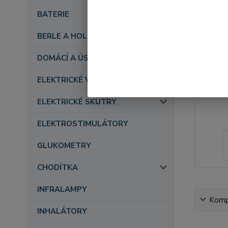
BATERIE
BERLE A HOLE
DOMÁCÍ A ÚSTAVNÍ PÉČE
ELEKTRICKÉ VOZÍKY
ELEKTRICKÉ SKÚTRY
ELEKTROSTIMULÁTORY
GLUKOMETRY
CHODÍTKA
INFRALAMPY
Kompl
INHALÁTORY