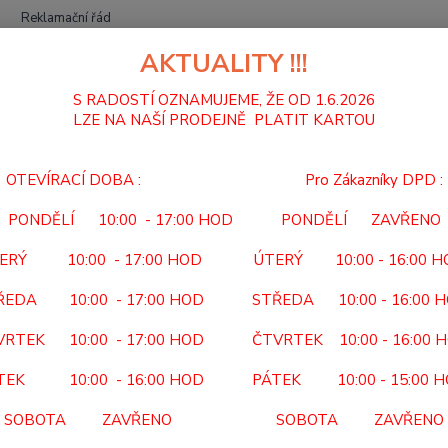
Reklamační řád
AKTUALITY !!!
Hledat
S RADOSTÍ OZNAMUJEME, ŽE OD 1.6.2026
LZE NA NAŠÍ PRODEJNĚ PLATIT KARTOU
BERLE A HOLE
HŮL PODPŮRNÁ ČTYŘBODOVÁ 474
OTEVÍRACÍ DOBA : Pro Zákazníky DPD :
 PODPŮRNÁ ČTYŘBODOVÁ 47
PONDĚLÍ 10:00 - 17:00 HOD PONDĚLÍ ZAVŘENO
474
ERÝ 10:00 - 17:00 HOD ÚTERÝ 10:00 - 16:00 
POPIS:
ŘEDA 10:00 - 17:00 HOD STŘEDA 10:00 - 16:00 
cm Hmo
VRTEK 10:00 - 17:00 HOD ČTVRTEK 10:00 - 16:00 
CTB (p
TEK 10:00 - 16:00 HOD PÁTEK 10:00 - 15:00 
Dos
SOBOTA ZAVŘENO SOBOTA ZAVŘENO