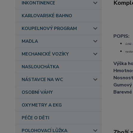
Komple
INKONTINENCE
KARLOVARSKÉ BAHNO
KOUPELNOVÝ PROGRAM
POPIS:
MADLA
úzká 
nasta
MECHANICKÉ VOZÍKY
Výška ho
NASLOUCHÁTKA
Hmotnos
Nosnost
NÁSTAVCE NA WC
Gumový 
Barevné 
OSOBNÍ VÁHY
OXYMETRY A EKG
PÉČE O DĚTI
POLOHOVACÍ LŮŽKA
Zboží 