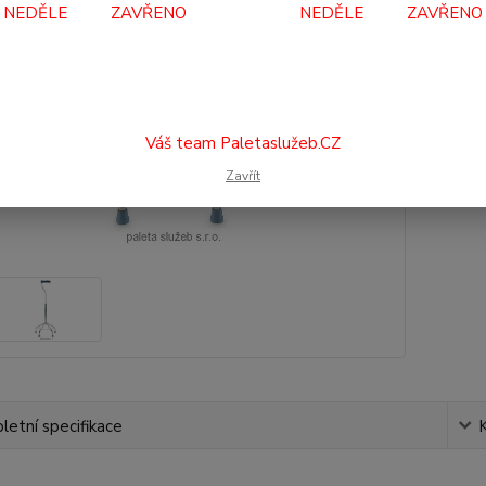
NEDĚLE ZAVŘENO NEDĚLE ZAVŘENO
75
620
Číslo p
Váš team Paletaslužeb.CZ
Zavřít
etní specifikace