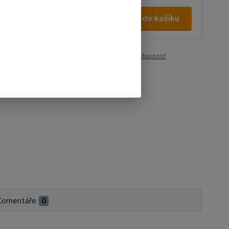
0 Kč
/
ks
Přidat do košíku
 Kč
bez DPH
roduktu:
00046
Hlídat cenu / dostupnost
Komentáře
0