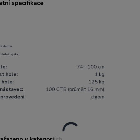
tní specifikace
základna
vitelná výška
le:
74 - 100 cm
t hole:
1 kg
 hole:
125 kg
nástavec:
100 CTB (průměr: 16 mm)
provedení:
chrom
zařazeno v kategoriích