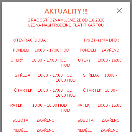
0
ks
za
0,00 Kč
AKTUALITY !!!
S RADOSTÍ OZNAMUJEME, ŽE OD 1.6.2026
Menu
LZE NA NAŠÍ PRODEJNĚ PLATIT KARTOU
Hledat
OTEVÍRACÍ DOBA : Pro Zákazníky DPD :
PONDĚLÍ 10:00 - 17:00 HOD PONDĚLÍ ZAVŘENO
Úvod
BERLE A HOLE
HŮL PODPŮRNÁ DŘEVĚNÁ 457
ÚTERÝ 10:00 - 17:00 HOD ÚTERÝ 10:00 - 16:00
HŮL PODPŮRNÁ DŘEVĚNÁ 457
HOD
STŘEDA 10:00 - 17:00 HOD STŘEDA 10:00 -
16:00 HOD
ČTVRTEK 10:00 - 17:00 HOD ČTVRTEK 10:00 -
16:00 HOD
PÁTEK 10:00 - 16:00 HOD PÁTEK 10:00 - 15:00
HOD
457
SOBOTA ZAVŘENO SOBOTA ZAVŘENO
POPIS: dámská nebo pánská rukojeť různé barevné provedení Výška
hole: 93 cm Hmotnost hole: 0.2 kg Nosnost hole: 100 kg Gumový
NEDĚLE ZAVŘENO NEDĚLE ZAVŘENO