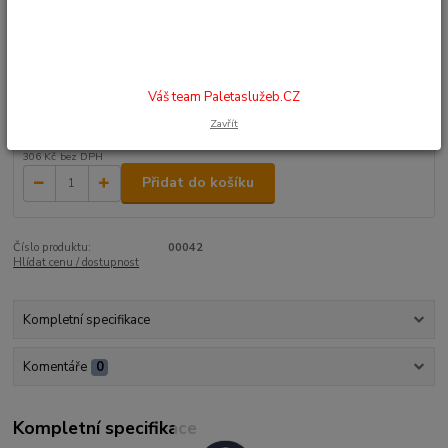
nástavec: 100 CTC (průměr: 18 mm) Barevné provedení: černá, hnědá,
přírodní
celý popis
Dostupnost
na dotaz
Váš team Paletaslužeb.CZ
Zavřít
370 Kč
/
ks
306 Kč
bez DPH
Přidat do košíku
Číslo produktu:
00042
Hlídat cenu / dostupnost
Kompletní specifikace
Komentáře
0
Kompletní specifikace