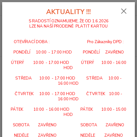
0
ks
za
0,00 Kč
AKTUALITY !!!
S RADOSTÍ OZNAMUJEME, ŽE OD 1.6.2026
LZE NA NAŠÍ PRODEJNĚ PLATIT KARTOU
Menu
OTEVÍRACÍ DOBA : Pro Zákazníky DPD :
Hledat
PONDĚLÍ 10:00 - 17:00 HOD PONDĚLÍ ZAVŘENO
ÚTERÝ 10:00 - 17:00 HOD ÚTERÝ 10:00 - 16:00
Úvod
BERLE A HOLE
HŮL PODPŮRNÁ DURALOVÁ 405 A
HOD
HŮL PODPŮRNÁ DURALOVÁ
STŘEDA 10:00 - 17:00 HOD STŘEDA 10:00 -
405 A
16:00 HOD
ČTVRTEK 10:00 - 17:00 HOD ČTVRTEK 10:00 -
16:00 HOD
PÁTEK 10:00 - 16:00 HOD PÁTEK 10:00 - 15:00
HOD
SOBOTA ZAVŘENO SOBOTA ZAVŘENO
NEDĚLE ZAVŘENO NEDĚLE ZAVŘENO