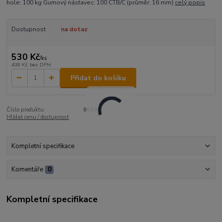
hole: 100 kg Gumový nástavec: 100 CTB/C (průměr: 16 mm)
celý popis
Dostupnost
na dotaz
530 Kč
/
ks
438 Kč
bez DPH
Přidat do košíku
Číslo produktu:
00032
Hlídat cenu / dostupnost
Kompletní specifikace
Komentáře
0
Kompletní specifikace