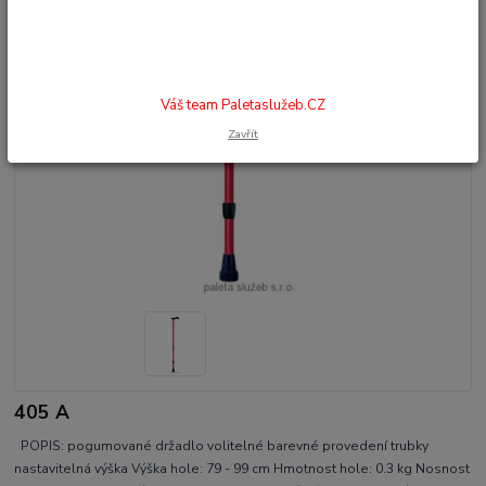
Váš team Paletaslužeb.CZ
Zavřít
405 A
POPIS: pogumované držadlo volitelné barevné provedení trubky
nastavitelná výška Výška hole: 79 - 99 cm Hmotnost hole: 0.3 kg Nosnost