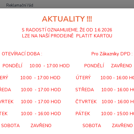
Reklamační řád
AKTUALITY !!!
Hledat
S RADOSTÍ OZNAMUJEME, ŽE OD 1.6.2026
LZE NA NAŠÍ PRODEJNĚ PLATIT KARTOU
TOALETNÍ KŘESLA
POJÍZDNÁ
KŘESLO KLOZETOVÉ POJÍZDNÉ 512 
OTEVÍRACÍ DOBA : Pro Zákazníky DPD :
SLO KLOZETOVÉ POJÍZDNÉ 512
PONDĚLÍ 10:00 - 17:00 HOD PONDĚLÍ ZAVŘENO
512 
ERÝ 10:00 - 17:00 HOD ÚTERÝ 10:00 - 16:00 
ukt
Kód po
ŘEDA 10:00 - 17:00 HOD STŘEDA 10:00 - 16:00 
Předep
VRTEK 10:00 - 17:00 HOD ČTVRTEK 10:00 - 16:00 
lékař 
Zdravo
TEK 10:00 - 16:00 HOD PÁTEK 10:00 - 15:00 
SOBOTA ZAVŘENO SOBOTA ZAVŘENO
Dos