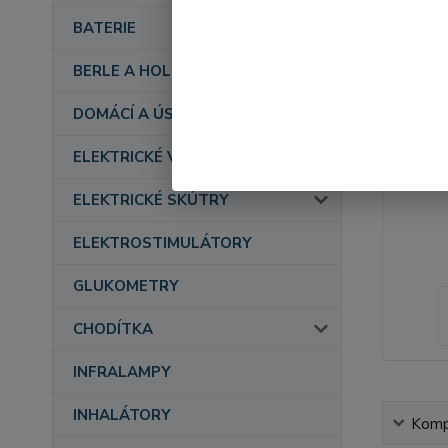
BATERIE
BERLE A HOLE
DOMÁCÍ A ÚSTAVNÍ PÉČE
ELEKTRICKÉ VOZÍKY
ELEKTRICKÉ SKÚTRY
ELEKTROSTIMULÁTORY
GLUKOMETRY
CHODÍTKA
INFRALAMPY
INHALÁTORY
Kompl