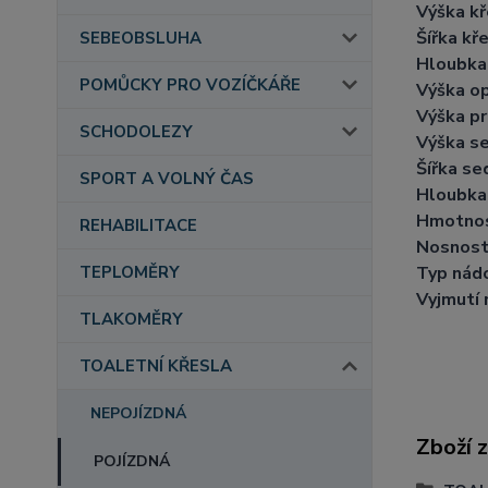
Výška kř
Šířka kře
SEBEOBSLUHA
Hloubka 
POMŮCKY PRO VOZÍČKÁŘE
Výška op
Výška pr
SCHODOLEZY
Výška s
Šířka se
SPORT A VOLNÝ ČAS
Hloubka
Hmotnos
REHABILITACE
Nosnost
Typ nád
TEPLOMĚRY
Vyjmutí 
TLAKOMĚRY
TOALETNÍ KŘESLA
NEPOJÍZDNÁ
Zboží 
POJÍZDNÁ