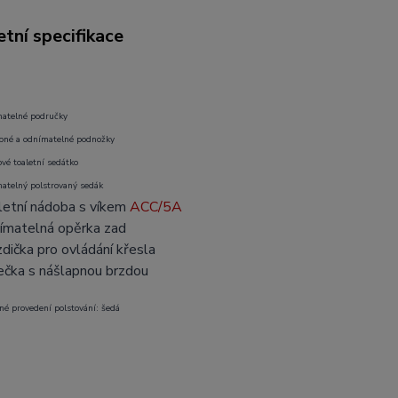
tní specifikace
atelné područky
pné a odnímatelné podnožky
ové toaletní sedátko
atelný polstrovaný sedák
letní nádoba s víkem
ACC/5A
ímatelná opěrka zad
zdička pro ovládání křesla
ečka s nášlapnou brzdou
né provedení polstování: šedá