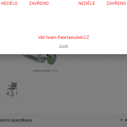
NEDĚLE ZAVŘENO NEDĚLE ZAVŘENO
5 
4 9
Váš team Paletaslužeb.CZ
Číslo p
Zavřít
etní specifikace