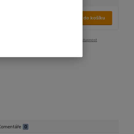
500 Kč
/
ks
Přidat do košíku
11 Kč
bez DPH
roduktu:
00530
Hlídat cenu / dostupnost
Komentáře
0