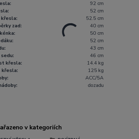
esla:
92 cm
sla:
52 cm
křesla:
52.5 cm
ěrky zad:
40 cm
kénka:
50 cm
edáku:
52 cm
du:
43 cm
 sedu:
46 cm
t křesla:
14.4 kg
 křesla:
125 kg
oby:
ACC/5A
nádoby:
dozadu
zařazeno v kategoriích