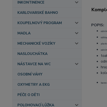
INKONTINENCE
Komple
KARLOVARSKÉ BAHNO
KOUPELNOVÝ PROGRAM
POPIS:
odním
MADLA
odklo
MECHANICKÉ VOZÍKY
plast
odním
NASLOUCHÁTKA
toa
odn
NÁSTAVCE NA WC
hra
kol
OSOBNÍ VÁHY
barev
OXYMETRY A EKG
PÉČE O DĚTI
POLOHOVACÍ LŮŽKA