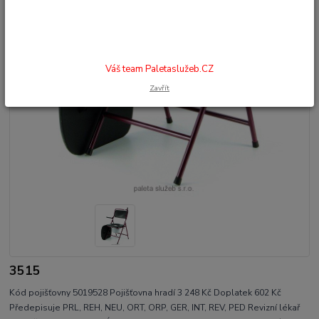
Váš team Paletaslužeb.CZ
Zavřít
3515
Kód pojišťovny 5019528 Pojišťovna hradí 3 248 Kč Doplatek 602 Kč
Předepisuje PRL, REH, NEU, ORT, ORP, GER, INT, REV, PED Revizní lékař