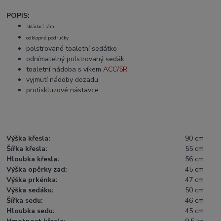
POPIS:
skládací rám
odklopné područky
polstrované toaletní sedátko
odnímatelný polstrovaný sedák
toaletní nádoba s víkem
ACC/5R
vyjmutí nádoby dozadu
protiskluzové nástavce
Výška křesla:
90 cm
Šířka křesla:
55 cm
Hloubka křesla:
56 cm
Výška opěrky zad:
45 cm
Výška prkénka:
47 cm
Výška sedáku:
50 cm
Šířka sedu:
46 cm
Hloubka sedu:
45 cm