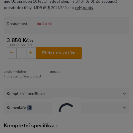
ano Užitná doba 10 let Úhradová skupina 07.04.03.01 Zdravotnický
prostředek třídy I MDR (EU) 2017/745 ano
celý popis
Dostupnost
do 2 dnů
3 850 Kč
/
ks
3 438 Kč
bez DPH
Přidat do košíku
Číslo produktu:
00511
Hlídat cenu / dostupnost
Kompletní specifikace
Komentáře
0
Kompletní specifikace