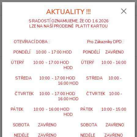
0
ks
za
0,00 Kč
AKTUALITY !!!
S RADOSTÍ OZNAMUJEME, ŽE OD 1.6.2026
LZE NA NAŠÍ PRODEJNĚ PLATIT KARTOU
Menu
OTEVÍRACÍ DOBA : Pro Zákazníky DPD :
Hledat
PONDĚLÍ 10:00 - 17:00 HOD PONDĚLÍ ZAVŘENO
ÚTERÝ 10:00 - 17:00 HOD ÚTERÝ 10:00 - 16:00
Úvod
TOALETNÍ KŘESLA
KŘESLO KLOZETOVÉ SKLÁDACÍ 3515
HOD
KŘESLO KLOZETOVÉ SKLÁDACÍ
STŘEDA 10:00 - 17:00 HOD STŘEDA 10:00 -
3515
16:00 HOD
ČTVRTEK 10:00 - 17:00 HOD ČTVRTEK 10:00 -
16:00 HOD
PÁTEK 10:00 - 16:00 HOD PÁTEK 10:00 - 15:00
HOD
SOBOTA ZAVŘENO SOBOTA ZAVŘENO
NEDĚLE ZAVŘENO NEDĚLE ZAVŘENO