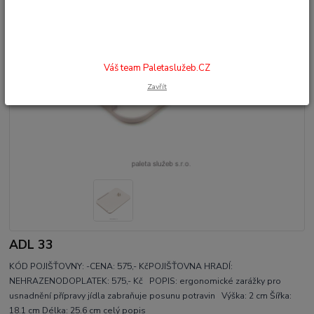
Váš team Paletaslužeb.CZ
Zavřít
ADL 33
KÓD POJIŠŤOVNY: -CENA: 575,- KčPOJIŠŤOVNA HRADÍ:
NEHRAZENODOPLATEK: 575,- Kč POPIS: ergonomické zarážky pro
usnadnění přípravy jídla zabraňuje posunu potravin Výška: 2 cm Šířka:
18.1 cm Délka: 25.6 cm
celý popis