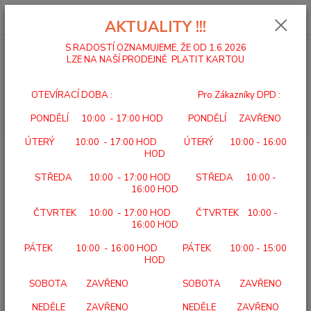
0
ks
za
0,00 Kč
AKTUALITY !!!
S RADOSTÍ OZNAMUJEME, ŽE OD 1.6.2026
LZE NA NAŠÍ PRODEJNĚ PLATIT KARTOU
Menu
OTEVÍRACÍ DOBA : Pro Zákazníky DPD :
Hledat
PONDĚLÍ 10:00 - 17:00 HOD PONDĚLÍ ZAVŘENO
ÚTERÝ 10:00 - 17:00 HOD ÚTERÝ 10:00 - 16:00
Úvod
SEBEOBSLUHA
KUCHYŇSKÉ PRKÉNKO ADL 33
HOD
KUCHYŇSKÉ PRKÉNKO ADL 33
STŘEDA 10:00 - 17:00 HOD STŘEDA 10:00 -
16:00 HOD
ČTVRTEK 10:00 - 17:00 HOD ČTVRTEK 10:00 -
16:00 HOD
PÁTEK 10:00 - 16:00 HOD PÁTEK 10:00 - 15:00
HOD
SOBOTA ZAVŘENO SOBOTA ZAVŘENO
NEDĚLE ZAVŘENO NEDĚLE ZAVŘENO