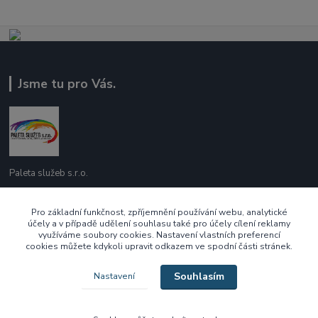
Jsme tu pro Vás.
Paleta služeb s.r.o.
737 209 718
Pro základní funkčnost, zpříjemnění používání webu, analytické
Po - Pá 10:00 - 16:00
účely a v případě udělení souhlasu také pro účely cílení reklamy
využíváme soubory cookies. Nastavení vlastních preferencí
cookies můžete kdykoli upravit odkazem ve spodní části stránek.
ecek@paletasluzeb.cz
Souhlasím
Nastavení