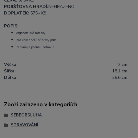
CENA:
575
,- Kč
POJIŠŤOVNA HRADÍ:
NEHRAZENO
DOPLATEK:
575
,- Kč
POPIS:
ergonomické zarážky
pro usnadnění přípravy jídla
zabraňuje posunu potravin
Výška:
2 cm
Šířka:
18.1 cm
Délka:
25.6 cm
Zboží zařazeno v kategoriích
SEBEOBSLUHA
STRAVOVÁNÍ