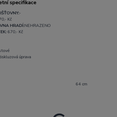
tní specifikace
IŠŤOVNY:
-
70
,- Kč
VNA HRADÍ:
NEHRAZENO
EK:
670
,- Kč
stové
tiskluzová úprava
64 cm