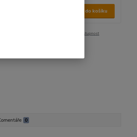
0 Kč
/
ks
Přidat do košíku
 Kč
bez DPH
roduktu:
00346
Hlídat cenu / dostupnost
Komentáře
0