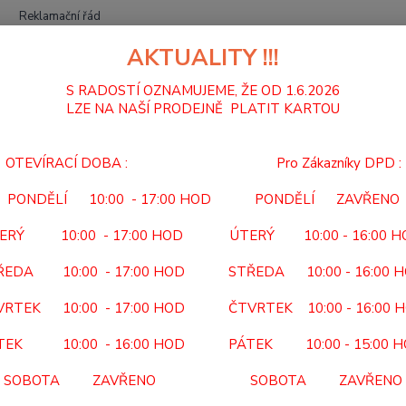
Reklamační řád
AKTUALITY !!!
Hledat
S RADOSTÍ OZNAMUJEME, ŽE OD 1.6.2026
LZE NA NAŠÍ PRODEJNĚ PLATIT KARTOU
MADLA
MADLO ZÁCHYTNÉ 726 C
OTEVÍRACÍ DOBA : Pro Zákazníky DPD :
LO ZÁCHYTNÉ 726 C
PONDĚLÍ 10:00 - 17:00 HOD PONDĚLÍ ZAVŘENO
726 
ERÝ 10:00 - 17:00 HOD ÚTERÝ 10:00 - 16:00 
KÓD P
ŘEDA 10:00 - 17:00 HOD STŘEDA 10:00 - 16:00 
NEHRAZ
VRTEK 10:00 - 17:00 HOD ČTVRTEK 10:00 - 16:00 
úprav
TEK 10:00 - 16:00 HOD PÁTEK 10:00 - 15:00 
Dos
SOBOTA ZAVŘENO SOBOTA ZAVŘENO