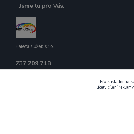
Jsme tu pro Vás.
Paleta služeb s.r.o.
737 209 718
Po - Pá 10:00 - 16:00
Pro základní funk
ecek@paletasluzeb.cz
účely cílení reklam