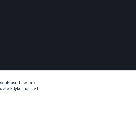
 souhlasu také pro
žete kdykoli upravit
Vytvořeno na
Eshop-rychle.cz