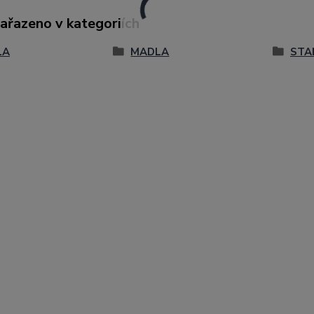
zařazeno v kategoriích
LA
MADLA
STA