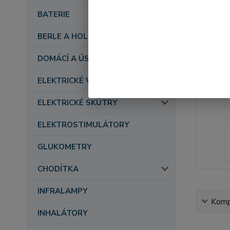
BATERIE
BERLE A HOLE
DOMÁCÍ A ÚSTAVNÍ PÉČE
ELEKTRICKÉ VOZÍKY
ELEKTRICKÉ SKÚTRY
ELEKTROSTIMULÁTORY
GLUKOMETRY
CHODÍTKA
INFRALAMPY
Kompl
INHALÁTORY