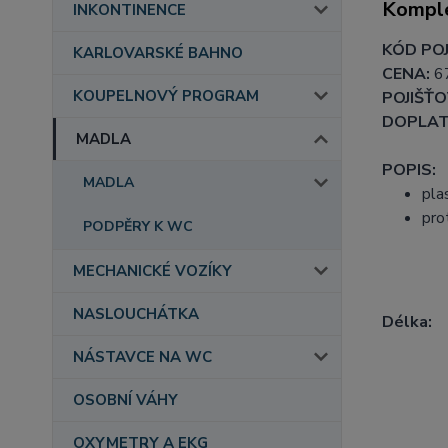
Komple
INKONTINENCE
KÓD POJ
KARLOVARSKÉ BAHNO
CENA:
6
KOUPELNOVÝ PROGRAM
POJIŠŤO
DOPLAT
MADLA
POPIS:
MADLA
pla
pro
PODPĚRY K WC
MECHANICKÉ VOZÍKY
NASLOUCHÁTKA
Délka:
NÁSTAVCE NA WC
OSOBNÍ VÁHY
OXYMETRY A EKG