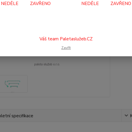
NEDĚLE ZAVŘENO NEDĚLE ZAVŘENO
67
554
Číslo p
Váš team Paletaslužeb.CZ
Zavřít
etní specifikace