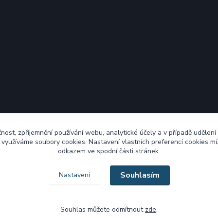
čnost, zpříjemnění používání webu, analytické účely a v případě udělení
y využíváme soubory cookies. Nastavení vlastních preferencí cookies mů
odkazem ve spodní části stránek.
Souhlasím
Nastavení
Souhlas můžete odmítnout
zde
.