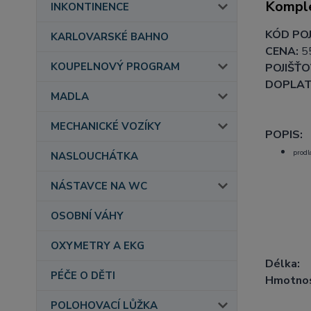
Komple
INKONTINENCE
KÓD POJ
KARLOVARSKÉ BAHNO
CENA:
5
KOUPELNOVÝ PROGRAM
POJIŠŤO
DOPLAT
MADLA
MECHANICKÉ VOZÍKY
POPIS:
prodl
NASLOUCHÁTKA
NÁSTAVCE NA WC
OSOBNÍ VÁHY
OXYMETRY A EKG
Délka:
PÉČE O DĚTI
Hmotnos
POLOHOVACÍ LŮŽKA