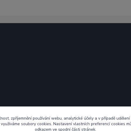
čnost, zpříjemnění používání webu, analytické účely a v případě udělení
y využíváme soubory cookies. Nastavení vlastních preferencí cookies mů
odkazem ve spodní části stránek.