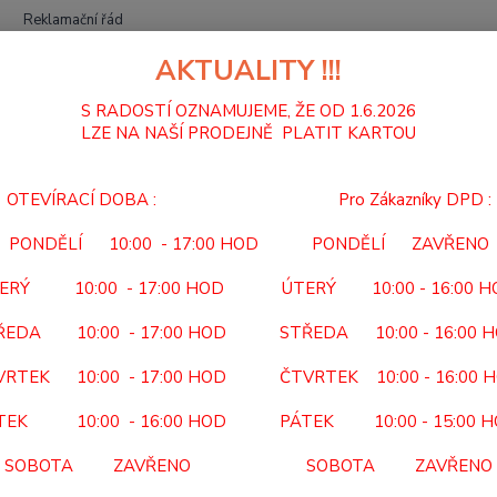
Reklamační řád
AKTUALITY !!!
Hledat
S RADOSTÍ OZNAMUJEME, ŽE OD 1.6.2026
LZE NA NAŠÍ PRODEJNĚ PLATIT KARTOU
SEBEOBSLUHA
MYCÍ KARTÁČ PRODLOUŽENÝ ADL 65
OTEVÍRACÍ DOBA : Pro Zákazníky DPD :
Í KARTÁČ PRODLOUŽENÝ ADL 
PONDĚLÍ 10:00 - 17:00 HOD PONDĚLÍ ZAVŘENO
ADL
ERÝ 10:00 - 17:00 HOD ÚTERÝ 10:00 - 16:00 
KÓD P
ŘEDA 10:00 - 17:00 HOD STŘEDA 10:00 - 16:00 
NEHRA
VRTEK 10:00 - 17:00 HOD ČTVRTEK 10:00 - 16:00 
ergon
TEK 10:00 - 16:00 HOD PÁTEK 10:00 - 15:00 
Dos
SOBOTA ZAVŘENO SOBOTA ZAVŘENO