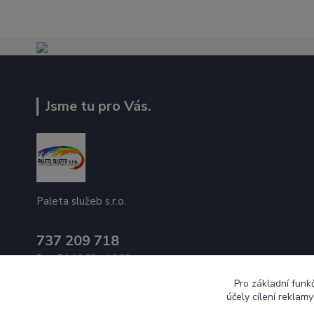
Jsme tu pro Vás.
Paleta služeb s.r.o.
737 209 718
Po - Pá 10:00 - 16:00
Pro základní funk
ecek@paletasluzeb.cz
účely cílení reklam