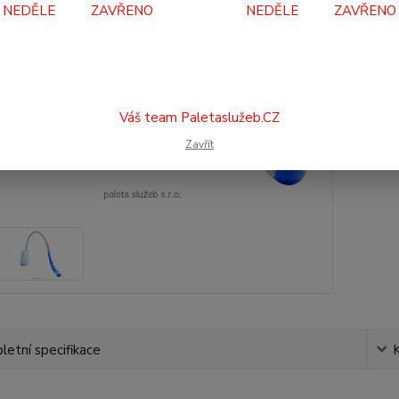
NEDĚLE ZAVŘENO NEDĚLE ZAVŘENO
55
455
Číslo p
Váš team Paletaslužeb.CZ
Zavřít
etní specifikace