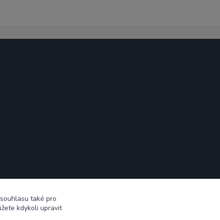
 souhlasu také pro
žete kdykoli upravit