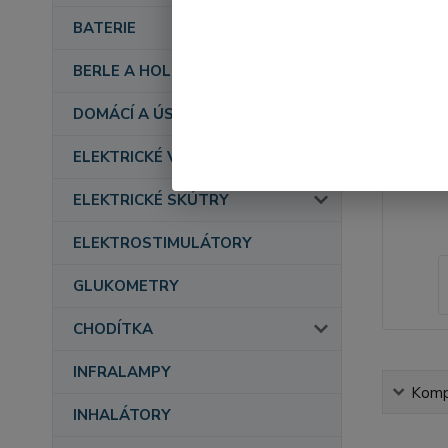
BATERIE
BERLE A HOLE
DOMÁCÍ A ÚSTAVNÍ PÉČE
ELEKTRICKÉ VOZÍKY
ELEKTRICKÉ SKÚTRY
ELEKTROSTIMULÁTORY
GLUKOMETRY
CHODÍTKA
INFRALAMPY
Kompl
INHALÁTORY