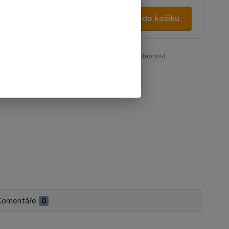
0 Kč
/
ks
Přidat do košíku
 Kč
bez DPH
roduktu:
00463
Hlídat cenu / dostupnost
Komentáře
0