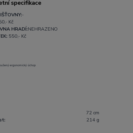
tní specifikace
IŠŤOVNY:
-
50
,- Kč
VNA HRADÍ:
NEHRAZENO
EK:
550
,- Kč
oužený ergonomický úchop
72 cm
t:
214 g