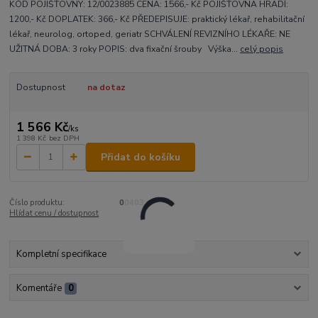
KÓD POJIŠŤOVNY: 12/0023885 CENA: 1566,- Kč POJIŠŤOVNA HRADÍ:
1200,- Kč DOPLATEK: 366,- Kč PŘEDEPISUJE: praktický lékař, rehabilitační
lékař, neurolog, ortoped, geriatr SCHVÁLENÍ REVIZNÍHO LÉKAŘE: NE
UŽITNÁ DOBA: 3 roky POPIS: dva fixační šrouby Výška...
celý popis
Dostupnost
na dotaz
1 566 Kč
/
ks
1 398 Kč
bez DPH
Přidat do košíku
Číslo produktu:
00403
Hlídat cenu / dostupnost
Kompletní specifikace
Komentáře
0