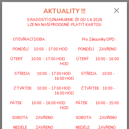
0
ks
za
0,00 Kč
AKTUALITY !!!
S RADOSTÍ OZNAMUJEME, ŽE OD 1.6.2026
LZE NA NAŠÍ PRODEJNĚ PLATIT KARTOU
Menu
OTEVÍRACÍ DOBA : Pro Zákazníky DPD :
Hledat
PONDĚLÍ 10:00 - 17:00 HOD PONDĚLÍ ZAVŘENO
ÚTERÝ 10:00 - 17:00 HOD ÚTERÝ 10:00 - 16:00
Úvod
NÁSTAVCE NA WC
NÁSTAVEC NA WC PLASTOVÝ 508
HOD
A/DELUXE
STŘEDA 10:00 - 17:00 HOD STŘEDA 10:00 -
NÁSTAVEC NA WC PLASTOVÝ
16:00 HOD
508 A/DELUXE
ČTVRTEK 10:00 - 17:00 HOD ČTVRTEK 10:00 -
16:00 HOD
TOP produkt
PÁTEK 10:00 - 16:00 HOD PÁTEK 10:00 - 15:00
HOD
SOBOTA ZAVŘENO SOBOTA ZAVŘENO
NEDĚLE ZAVŘENO NEDĚLE ZAVŘENO