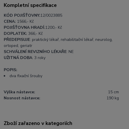
Kompletní specifikace
KÓD POJIŠŤOVNY:
12/0023885
CENA:
1566
,- Kč
POJIŠŤOVNA HRADÍ:
1200,- Kč
DOPLATEK:
366
,- Kč
PŘEDEPISUJE
: praktický lékař, rehabilitační lékař, neurolog,
ortoped, geriatr
SCHVÁLENÍ REVIZNÍHO LÉKAŘE
: NE
UŽITNÁ DOBA
: 3 roky
POPIS:
dva fixační šrouby
Výška nástavce:
15 cm
Nosnost nástavce:
190 kg
Zboží zařazeno v kategoriích