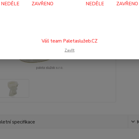
NEDĚLE ZAVŘENO NEDĚLE ZAVŘENO
1 
929
Váš team Paletaslužeb.CZ
Číslo p
Zavřít
etní specifikace