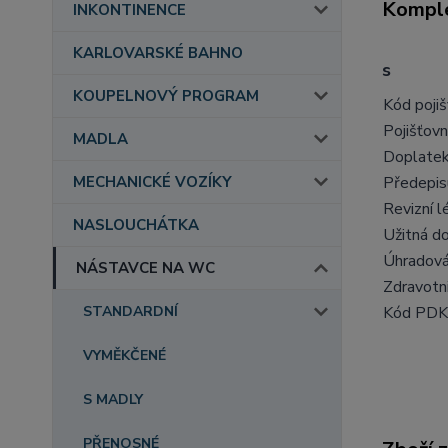
Komple
INKONTINENCE
KARLOVARSKÉ BAHNO
s
KOUPELNOVÝ PROGRAM
Kód poji
Pojišťovn
MADLA
Doplate
Předepis
MECHANICKÉ VOZÍKY
Revizní l
NASLOUCHÁTKA
Užitná d
Úhradová
NÁSTAVCE NA WC
Zdravotn
Kód PDK
STANDARDNÍ
VYMĚKČENÉ
S MADLY
PŘENOSNÉ