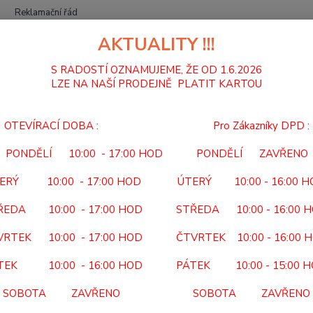
Reklamační řád
AKTUALITY !!!
Hledat
S RADOSTÍ OZNAMUJEME, ŽE OD 1.6.2026
LZE NA NAŠÍ PRODEJNĚ PLATIT KARTOU
NÁSTAVCE NA WC
NÁSTAVEC NA WC PLASTOVÝ 508 B
OTEVÍRACÍ DOBA : Pro Zákazníky DPD :
TAVEC NA WC PLASTOVÝ 508 
PONDĚLÍ 10:00 - 17:00 HOD PONDĚLÍ ZAVŘENO
508 
ERÝ 10:00 - 17:00 HOD ÚTERÝ 10:00 - 16:00 
s Kód 
ŘEDA 10:00 - 17:00 HOD STŘEDA 10:00 - 16:00 
Předep
VRTEK 10:00 - 17:00 HOD ČTVRTEK 10:00 - 16:00 
doba 3
ano K
TEK 10:00 - 16:00 HOD PÁTEK 10:00 - 15:00 
SOBOTA ZAVŘENO SOBOTA ZAVŘENO
Dos