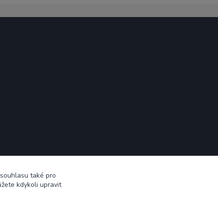
 souhlasu také pro
žete kdykoli upravit