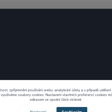
čnost, zpříjemnění používání webu, analytické účely a v případě udělení
y využíváme soubory cookies. Nastavení vlastních preferencí cookies mů
odkazem ve spodní části stránek.
Nastavení