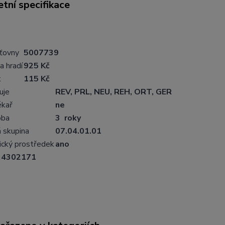
tní specifikace
šťovny
5007739
a hradí
925 Kč
k
115 Kč
uje
REV, PRL, NEU, REH, ORT, GER
ékař
ne
oba
3 roky
 skupina
07.04.01.01
ický prostředek
ano
4302171