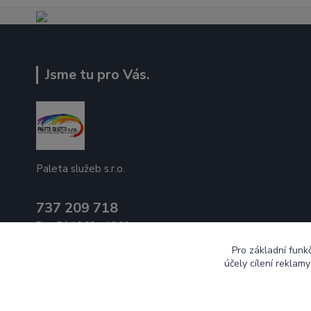
Jsme tu pro Vás.
Paleta služeb s.r.o.
737 209 718
Po - Pá 10:00 - 16:00
Pro základní funk
ecek@paletasluzeb.cz
účely cílení reklam