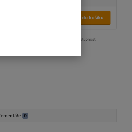
040 Kč
/
ks
Přidat do košíku
 Kč
bez DPH
roduktu:
00404
Hlídat cenu / dostupnost
Komentáře
0