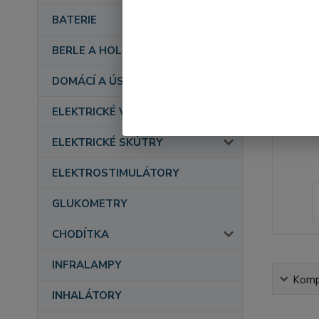
BATERIE
BERLE A HOLE
DOMÁCÍ A ÚSTAVNÍ PÉČE
ELEKTRICKÉ VOZÍKY
ELEKTRICKÉ SKÚTRY
ELEKTROSTIMULÁTORY
GLUKOMETRY
CHODÍTKA
INFRALAMPY
Kompl
INHALÁTORY