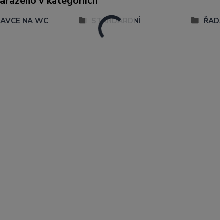
zařazeno v kategoriích
AVCE NA WC
STANDARDNÍ
ŘAD