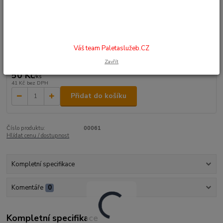
NEHRAZENODOPLATEK: 50,- Kč POPIS: kovová výztuha volitelné
barevné provedení
celý popis
Dostupnost
na dotaz
Váš team Paletaslužeb.CZ
Zavřít
50 Kč
/
ks
41 Kč
bez DPH
Přidat do košíku
Číslo produktu:
00061
Hlídat cenu / dostupnost
Kompletní specifikace
Komentáře
0
Kompletní specifikace