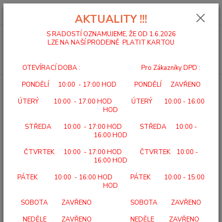
0
ks
za
0,00 Kč
AKTUALITY !!!
S RADOSTÍ OZNAMUJEME, ŽE OD 1.6.2026
Menu
LZE NA NAŠÍ PRODEJNĚ PLATIT KARTOU
Hledat
OTEVÍRACÍ DOBA : Pro Zákazníky DPD :
PONDĚLÍ 10:00 - 17:00 HOD PONDĚLÍ ZAVŘENO
Úvod
BERLE A HOLE
NÁSTAVEC PROTISKLUZOVÝ 100 CTB/C
ÚTERÝ 10:00 - 17:00 HOD ÚTERÝ 10:00 - 16:00
NÁSTAVEC PROTISKLUZOVÝ
HOD
100 CTB/C
STŘEDA 10:00 - 17:00 HOD STŘEDA 10:00 -
16:00 HOD
ČTVRTEK 10:00 - 17:00 HOD ČTVRTEK 10:00 -
16:00 HOD
PÁTEK 10:00 - 16:00 HOD PÁTEK 10:00 - 15:00
HOD
SOBOTA ZAVŘENO SOBOTA ZAVŘENO
100 CTB/C
NEDĚLE ZAVŘENO NEDĚLE ZAVŘENO
KÓD POJIŠŤOVNY: -CENA: 50,- KčPOJIŠŤOVNA HRADÍ: