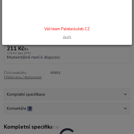
ochranu pod kloubem palce nebo dalších jednotlivých kloubů a prstů.
Délka návleku je 25 cm, vyrábí se ve 3 průměrech. Velikosti: Ø15 mm 20
mm 25 mm Balení: 2 kus...
celý popis
Váš team Paletaslužeb.CZ
Dostupnost
na dotaz
Zavřít
211 Kč
/
ks
174 Kč
bez DPH
Momentálně není k dispozici
Číslo produktu:
00951
Hlídat cenu / dostupnost
Kompletní specifikace
Komentáře
0
Kompletní specifikace