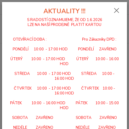
0
ks
za
0,00 Kč
AKTUALITY !!!
S RADOSTÍ OZNAMUJEME, ŽE OD 1.6.2026
Menu
LZE NA NAŠÍ PRODEJNĚ PLATIT KARTOU
Hledat
OTEVÍRACÍ DOBA : Pro Zákazníky DPD :
PONDĚLÍ 10:00 - 17:00 HOD PONDĚLÍ ZAVŘENO
Úvod
VLOŽKY SVORTO
NÁVLEK
ÚTERÝ 10:00 - 17:00 HOD ÚTERÝ 10:00 - 16:00
NÁVLEK
HOD
STŘEDA 10:00 - 17:00 HOD STŘEDA 10:00 -
16:00 HOD
ČTVRTEK 10:00 - 17:00 HOD ČTVRTEK 10:00 -
16:00 HOD
PÁTEK 10:00 - 16:00 HOD PÁTEK 10:00 - 15:00
HOD
006
SOBOTA ZAVŘENO SOBOTA ZAVŘENO
Návlek z bavlněného úpletu je po obvodu polepen molitanem o
tloušťce 3 mm. Dle potřeby lze nastřihávat nůžkami a různě tvarovat pro
NEDĚLE ZAVŘENO NEDĚLE ZAVŘENO