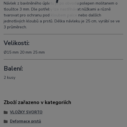
Návlek z bavlněného úpletu je po obvodu polepen molitanem o
tloušťce 3 mm. Dle potřeby lze nastřihávat nůžkami a různě
tvarovat pro ochranu pod kloubem palce nebo dalších
jednotlivých kloubů a prstů. Délka návleku je 25 cm, vyrábí se ve
3 průměrech.
Velikosti:
Ø15 mm 20 mm 25 mm
Balení:
2 kusy
Zboží zařazeno v kategoriích
VLOŽKY SVORTO
Deformace prstů