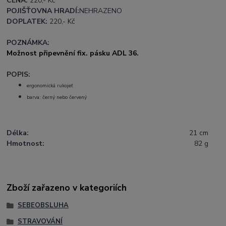
CENA:
220
,- Kč
POJIŠŤOVNA HRADÍ:
NEHRAZENO
DOPLATEK:
220
,- Kč
POZNÁMKA:
Možnost připevnění fix. pásku
ADL 36
.
POPIS:
ergonomická rukojeť
barva: černý nebo červený
Délka:
21 cm
Hmotnost:
82 g
Zboží zařazeno v kategoriích
SEBEOBSLUHA
STRAVOVÁNÍ