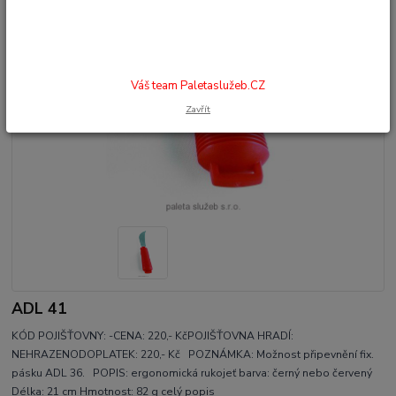
Váš team Paletaslužeb.CZ
Zavřít
ADL 41
KÓD POJIŠŤOVNY: -CENA: 220,- KčPOJIŠŤOVNA HRADÍ:
NEHRAZENODOPLATEK: 220,- Kč POZNÁMKA: Možnost připevnění fix.
pásku ADL 36. POPIS: ergonomická rukojeť barva: černý nebo červený
Délka: 21 cm Hmotnost: 82 g
celý popis