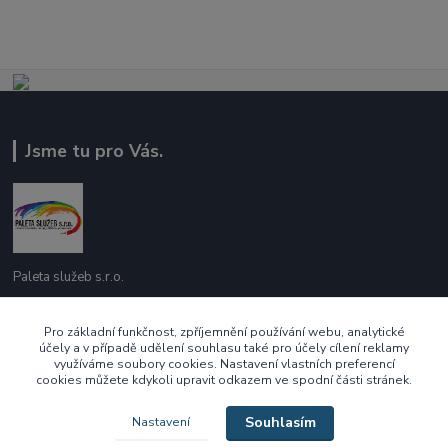
Jsme tu pro Vás.
Paleta služeb s.r.o.
737 209 718
Pro základní funkčnost, zpříjemnění používání webu, analytické
Po - Pá 10:00 - 16:00
účely a v případě udělení souhlasu také pro účely cílení reklamy
využíváme soubory cookies. Nastavení vlastních preferencí
cookies můžete kdykoli upravit odkazem ve spodní části stránek.
ecek@paletasluzeb.cz
Souhlasím
Nastavení