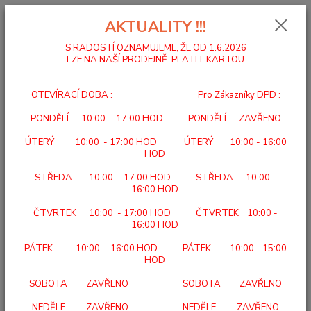
0
ks
za
0,00 Kč
AKTUALITY !!!
S RADOSTÍ OZNAMUJEME, ŽE OD 1.6.2026
LZE NA NAŠÍ PRODEJNĚ PLATIT KARTOU
Menu
OTEVÍRACÍ DOBA : Pro Zákazníky DPD :
Hledat
PONDĚLÍ 10:00 - 17:00 HOD PONDĚLÍ ZAVŘENO
ÚTERÝ 10:00 - 17:00 HOD ÚTERÝ 10:00 - 16:00
Úvod
SEBEOBSLUHA
NŮŽ ERGONOMICKÝ ADL 41
HOD
NŮŽ ERGONOMICKÝ ADL 41
STŘEDA 10:00 - 17:00 HOD STŘEDA 10:00 -
16:00 HOD
ČTVRTEK 10:00 - 17:00 HOD ČTVRTEK 10:00 -
16:00 HOD
PÁTEK 10:00 - 16:00 HOD PÁTEK 10:00 - 15:00
HOD
SOBOTA ZAVŘENO SOBOTA ZAVŘENO
NEDĚLE ZAVŘENO NEDĚLE ZAVŘENO